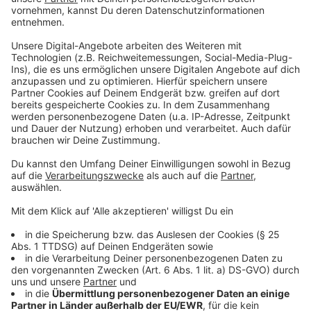
Gebäudemanagement der Stadt Mönchengladbach, ob
Bauprojekte, die noch nicht durchgeplant sind, wieder
zurückgestellt werden können. Die Stadt muss also
Prioritäten setzen und die Schwierigkeiten durch die
aktuelle Krise miteinbeziehen. Flexibel bleiben ist hier
auch weiterhin das Stichwort. Aber die Stadt ist
zuversichtlich, dass auch in Zukunft viele der
geplanten Projekte umgesetzt werden können, wenn
auch mit etwas Verzögerung und höheren Kosten.
In der Radio 90,1 Morningshow haben
Lisa Tellers
und
Sascha Faßbender
unter anderem über die Situation
der Baubranche gesprochen:
Anzeige