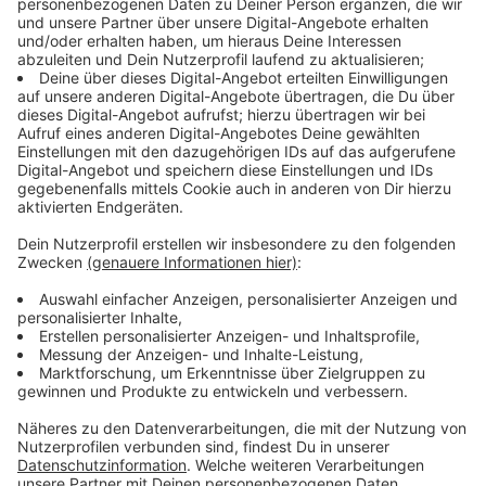
Fachkräften, bei Lieferanten gibt es einen Mangel an
Fahrern und die Kosten steigen.
Nach Angaben des Gebäudemanagements der Stadt
Mönchengladbach seien solche Ausschreibungen für
Tiefbauprojekte für viele Bauunternehmen zu groß.
Deswegen werden solche großen Projekte einfach
aufgeteilt und es werden kleinere Projekte neu
ausgeschrieben. Logisch: Kleineres Geschäftsrisiko
bedeutet auch eine bessere Chance auf Bewerber, für
diese eher leichteren und kleineren Bauvorhaben.
Außerdem akzeptiert das städtische
Gebäudemanagement sogenannte Preisgleitklauseln
im Vertrag, heißt: Bauunternehmen können der Stadt
höhere Kosten in Rechnung stellen, wenn
Materialkosten noch während des Baus steigen.
Die aktuellen Probleme in der Baubranche kamen mit
der Corona-Pandemie. Jetzt überlegt das