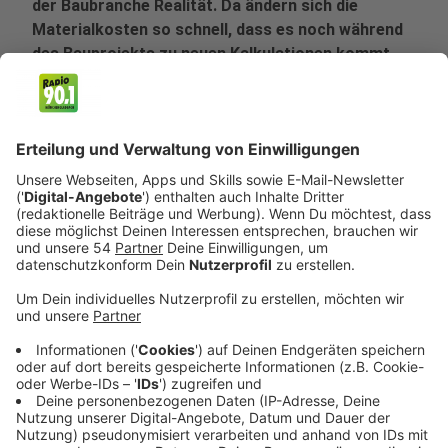
der Baubranche Realität. Da ändern sich die
Materialkosten so schnell, dass es noch während
des Bauprojekts zu neuen Kalkulationen kommt,
heißt: Bauunternehmen und Kunden müssen
flexibler sein.
Veröffentlicht:
Montag, 15.08.2022 06:21
Anzeige
Ein Beispiel aus unserer Stadt: Der Mühlentorplatz ist
ja das Zentrum Rheindahlens, ein wichtiger Treffpunkt
für die Rheindahlener. Besonders schön sieht der aber
momentan nicht aus. Es ist zum Beispiel alles mit
Autos zugeparkt. Deshalb sollte der Platz eigentlich
dieses Jahr umgebaut werden. Aber auf die
Ausschreibung der Stadt haben sich keine Baufirmen
beworben. In der Branche gibt es einen Mangel an