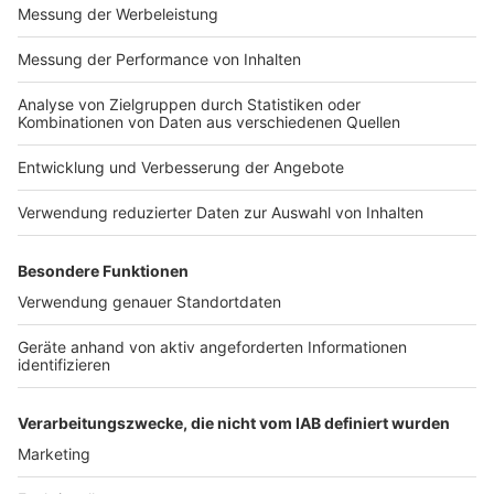
16.00 - 17.0015.139
17.00 - 18.0021.437
Ø 6.00 - 18.0021.724
Quelle: Elektronische Medienanalyse (EMA) 2024 II -
221.000 Ew. über 14 J.
Anzeige
Wie klingt Radiowerbung?
Das liegt natürlich an den auf das jeweilige Produkt oder
Unternehmen abgestimmten Funkspot. Die Funkspots
können unterhaltsam-witzig, bodenständig-seriös oder
auch mal abgedreht-spleenig sein - eben wie es zu Ihnen