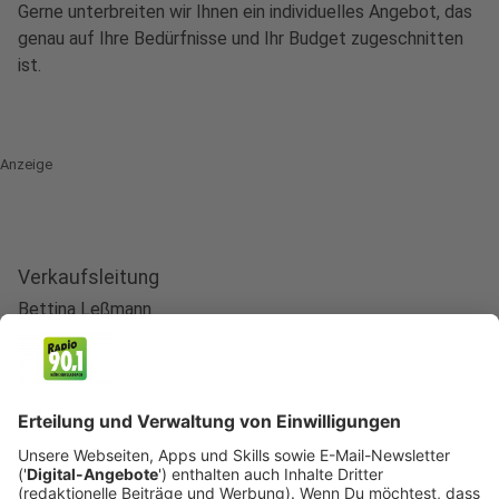
Gerne unterbreiten wir Ihnen ein individuelles Angebot, das
genau auf Ihre Bedürfnisse und Ihr Budget zugeschnitten
ist.
Anzeige
Verkaufsleitung
Bettina Leßmann
Leitung Vertrieb
Telefon 02161 / 901 90 40
E-Mail an Bettina Leßmann
Anzeige