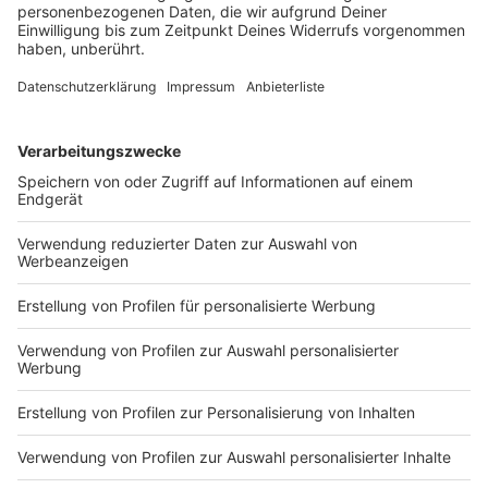
Uhrzeit Hörer
06.00 - 07.0015.608
07.00 - 08.0031.912
08.00 - 09.0027.249
09.00 - 10.0022.277
10.00 - 11.0021.680
11.00 - 12.0021.437
12.00 - 13.0026.874
13.00 - 14.0017.680
14.00 - 15.0021.636
15.00 - 16.0017.614