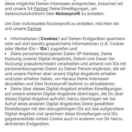
Das limitierte 90,1 Abschlagspaket
Aktionen
|
Plakate wirken – das sehen Sie gerade selbst.
Bringen Sie Ihre Werbebotschaft jetzt zusätzlich dorthin,
wo Ihre Kunden im Auto oder bei der Arbeit sitzen: direkt
ins laufende Programm von Radio 90.1. Für Entscheider aus
Mönchengladbach und Umgebung haben wir ein exklusives
und limitiertes Kennenlern-Paket geschnürt.
Wie viele Menschen hören uns?
Radiowerbung
|
Unser Sender zählt zu den Top-Sendern in
Nordrhein Westfalen. Im Durchschnitt erreichen Sie mit uns
100.000 Menschen am Tag! Durch unsere Media-Analyse
können wir Ihnen sogar sagen, wie viele Menschen uns in
einer Stunde eingeschaltet haben.Uhrzeit Hörer06.00 -
07.00 15.60807.00 - 08.00 31.91208.
Digitale Werbemöglichkeiten beim lokalen
Radiosender