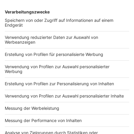
werden auf amerikanischen Servern gespeichert, sodass
ein Zugriff seitens Dritter und das Auslesen von
Telefonnummern nicht ausgeschlossen werden kann. Radio
90,1 haftet nicht für Schäden, die durch die Nutzung von
WhatsApp entstehen.
Was passiert mit meinen Nachrichten an Radio 90,1?
Mit der Übersendung von Inhalten (Texte, Bilder, Audio,
Videos, etc.) über WhatsApp an Radio 90,1 erklärst du dich
damit einverstanden, dass die von dir übersandten Inhalte
bei Radio 90,1 sowohl redaktionell als auch werblich im
Radioprogramm sowie im Internet unter
https://www.radio901.de und in den von Radio 90,1
verantworteten Angeboten auf Plattformen Dritter
(Facebook, YouTube, Instagram) unentgeltlich
veröffentlicht und weltweit verbreitet werden dürfen.
Bitte schicke uns nur Inhalte, die du auch selbst
hergestellt hast.