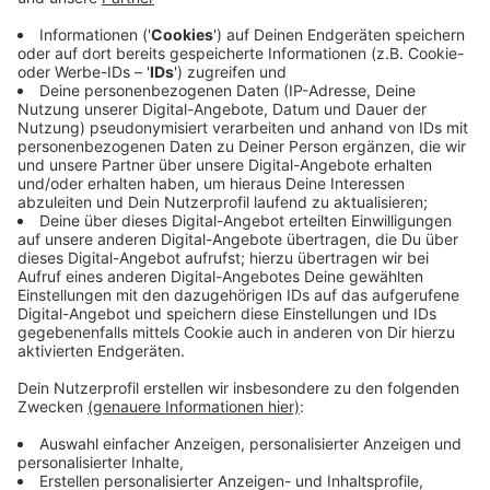
+49 (0) 2161 90 1 90 12
Wie funktioniert es?
1. Speichert unsere Hotline in euren Kontakten.
2. Installiert WhatsApp auf eurem Smartphone (wenn es
nicht bereits installiert ist).
3. Nach ein paar Minuten sollten wir in euren WhatsApp-
Kontakten erscheinen.
Erreichbarkeit:
Ihr könnt uns natürlich jederzeit eine Nachricht schicken.
Habt allerdings bitte Verständnis dafür, dass wir sie nur in
den Zeiten lesen können, zu denen wir die Redaktion dafür
besetzt haben (montags bis freitags von 5.30 Uhr bis 18.30
Uhr). Bitte habt auch Verständnis dafür, dass wir keine
Whatsapp-Anrufe entgegennehmen können. Wir sind über
unsere Hotline per "normalem" Anruf zu erreichen.
Was könnt ihr uns schicken?