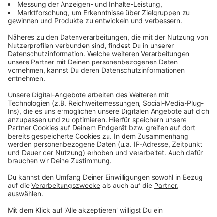
Wir freuen uns zum Beispiel über Kommentare zu unserer
Sendung, Blitzer-Meldungen, Fotos, Videos und
Sprachnachrichten etc.. Bitte habt dafür Verständnis, dass
wir nicht auf alle Nachrichten eingehen können.
Können wir euch auch Nachrichten schicken?
Ja, denn WhatsApp funktioniert grundsätzlich in zwei
Richtungen. Bei besonderen Themen, Anfragen oder
Hinweisen von euch, werden wir euch mal eine Nachricht
zwecks Rückfragen schicken. Wir werden euch
insbesondere keinen Newsletter oder sonstige Infos zu
Radio 90,1 schicken.
Ganz wichtig hierbei ist: Wir werden diese Nachrichten nicht
als Gruppennachrichten verschicken. Eure Daten und
Kommentare werden also nicht einer Gruppe anderen
Nutzern sichtbar gemacht. Nur ihr seht, was wir euch
schreiben.