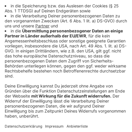
Datenschutz:
Durch die Nutzung von WhatsApp sendet ihr uns eure
Handynummer. Wir werden eure Handynummer
ausschließlich für die Kommunikation über WhatsApp
verwenden. Wir erstellten keine Userprofile und geben die
Daten nicht an Dritte weiter, soweit dies nicht durch die
Allgemeinen Geschäftsbedingungen von WhatsApp bereits
als Nutzungsbedingung festgelegt ist. Wir verwenden eure
Handynummer nur und ausschließlich für die Whats-App-
Kommunikation sowie ggf. für telefonische Rückfragen im
Rahmen von Programmaktionen von Radio 90,1.
Wir möchten euch darauf hinweisen, dass für den Betrieb
von WhatsApp ausschließlich die WhatsAppInc., Kalifornien
verantwortlich ist. Denkt daran, dass ihr mit der Nutzung
von WhatsApp in die AGB von WhatsApp eingewilligt habt.
Dazu zählen auch die Datenschutzbestimmungen, die der
amerikanischen Gesetzgebung entsprechen. Eure Daten