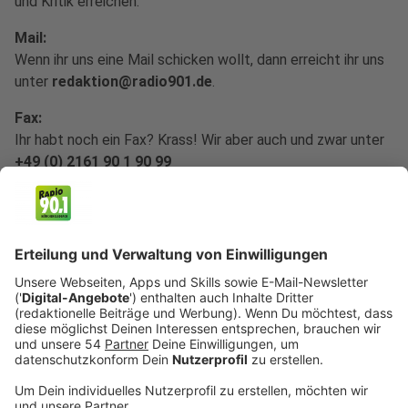
und Kritik erreichen.
Mail:
Wenn ihr uns eine Mail schicken wollt, dann erreicht ihr uns
unter
redaktion@radio901.de
.
Fax:
Ihr habt noch ein Fax? Krass! Wir aber auch und zwar unter
+49 (0) 2161 90 1 90 99
Anzeige
WhatsApp
Wir freuen uns auf eure Nachrichten per Whatsapp
unter: