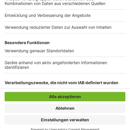
Wir sind jedoch nicht dazu verpflichtet, eure gesendeten
Inhalte zu nutzen. Ihr erklärt hiermit, dass ihr zur Einräumung
aller vorgenannten Rechte befugt seid und des Weiteren
übermittelte Inhalte auch keine anderweitigen Rechte
Dritter, wie Rechte am eigenen Bild oder weitere
Persönlichkeitsrechte, verletzt. Ihr stellt Radio 90,1 von
etwaigen Ansprüchen Dritter, die insoweit von Radio 90,1
genutzter und von euch über WhatsApp übermittelter
Inhalte geltend gemacht werden, frei, soweit die
Geltendmachung dieser Ansprüche auf ein Verschulden
eurerseits beruht.
Anzeige
Anzeige