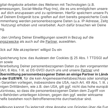
sich in einem Drittland befindet, ist davon auszugehen, dass ein
sind Länder zu verstehen, in denen die DSGVO kein unmittelbar ge
tschaftsraums. Die Übermittlung von Daten in Drittstaaten erf
zer oder eine gesetzliche Erlaubnis vorliegt.
ktformular oder E-Mail) werden die Angaben des Nutzers zur B
rarbeitet.
htigten Interessen (d.h. Interesse an der Analyse, Optimierung 
t. f DSGVO), insbesondere um die Inhalte browserübergreifend ko
webfonts/). Google Webfonts werden zur Vermeidung mehrfach
bfonts nicht unterstützt oder den Zugriff unterbindet, werden In
"Google").
bfonts finden sie unter https://developers.google.com/font
chutz bei Google finden sie unter http://www.google.com/intl