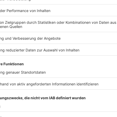
ng von Google sowie Besucherdaten von Drittanbietern (z. B. A
stimmte Person zurückzuführen und können jederzeit über die Anz
ne entsprechende Einstellung Ihrer Browsersoftware verhindern; w
Funktionen dieser Website voll umfänglich nutzen können. Sie k
tzung der Website bezogenen Daten (inkl. Ihrer IP Adresse) an 
r dem folgenden Link verfügbare Browser-PlugIn herunterladen un
ogle Analytics deaktivieren.
rden nach 26 Monaten gelöscht oder anonymisiert. Weitere In
n erfahren Sie auf den Webseiten von Google:
artners/
gies/ads/
 Cookies über die entsprechende Browser-Funktion zu löschen und
f hinzuweisen, dass bei genereller Ablehnung von Cookies die Nu