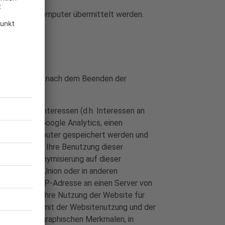
t an Ihren Computer übermittelt werden.
Cookies werden nach dem Beenden der
echtigten Interessen (d.h. Interessen an
t. f DSGVO) Google Analytics, einen
auf Ihrem Computer gespeichert werden und
ationen über Ihre Benutzung dieser
r die IP Anonymisierung auf dieser
uropäischen Union oder in anderen
d die volle IP-Adresse an einen Server von
enutzen, um Ihre Nutzung der Website für
 um weitere mit der Websitenutzung und der
chte zu demographischen Merkmalen, in