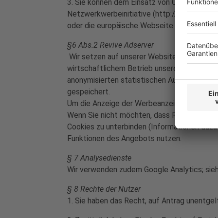
3. Sie können dem Einsatz von Cookies, die
Netzwerkwerbeinitiative (http://optout.net
oder die europäische Webseite (http://www
§6 Abs.2 Revive Adserver
Wir setzen auf unserer Website aufgrund uns
wirtschaftlichem Betrieb unseres Onlinenan
anonymisierten statistischen Auswertung vo
gespeichert.
Um die Anzeige der Werbeanzeigen zu steuer
Wenn Sie nicht möchten, dass Revive Adserve
Cookies zu unterbinden (Informationen dazu f
Funktionen des Angebots nutzen.
§ 7 Analysedienste
Wir verwenden zudem Google Analytics; siehe
§ 8 Rechte der Nutzer
1. Sie haben das Recht, auf Antrag unentgel