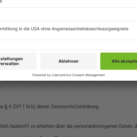
 der Reichweitenmessung und Werbezwecken dienen, über die De
workadvertising.org/) und zusätzlich die US-amerikanische Webs
.youronlinechoices.com/uk/your-ad-choices) widersprechen.
erer berechtigten Interessen gemäß Art. 6 Abs.1 lit. f DSGVO (
gebots) Revive Adserver ein. Revive Adserver ist ein Open-Sour
n Werbeanzeigen (Banner). Persönliche Daten werden über Reviv
n und zu messen, speichert die Software auf Ihrem Computer Co
r Cookies speichert, haben Sie die Möglichkeit, über die Einstel
inden Sie in der Hilfefunktion des Browsers). In diesem Fall kö
 § 6 Ziff.1 lit.b) dieser Datenschutzerklärung
tlich Auskunft zu erhalten über die personenbezogenen Daten, d