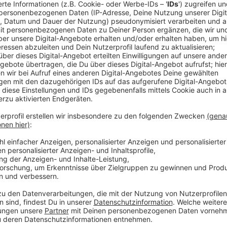
ng vertraglicher Maßnahmen Art. 6 Abs.1 lit. b DSGVO, die Recht
en Art. 6 Abs.1 lit. c DSGVO und die Rechtsgrundlage für die Ver
e Sicherheitsmaßnahmen entsprechend dem Stand der Technik, um
um damit die durch uns verarbeiteten Daten gegen zufällige ode
htigter Personen zu schützen.
anbieter
lgt nur im Rahmen der gesetzlichen Vorgaben. Wir geben die Date
.1 lit. b DSGVO für Vertragszwecke erforderlich ist oder auf Gru
effektivem Betrieb unseres Geschäftsbetriebes. Dies betrifft in
ng.
 unsere Leistungen bereitzustellen, ergreifen wir geeignete r
, um für den Schutz der personenbezogenen Daten gemäß den e
ärung Inhalte, Werkzeuge oder sonstige Mittel von anderen Anbi