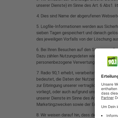
unserer Dienste) im Sinne des Art. 6 Abs1. l
4. Dies sind Name der abgerufenen Webseite
5. Logfile-Informationen werden aus Sicherh
sieben Tagen gespeichert und danach gelösc
des jeweiligen Vorfalls von der Löschung 
6. Bei Ihren Besuchen auf den Seiten von Ra
Dazu zählen Nutzungsdaten wie Beginn und E
personenbezogene Verwertung dieser Daten 
7. Radio 90,1 erhebt, verarbeitet oder nut
bedeutet, die Daten der Nutzer werden nur b
zur Erbringung unserer vertraglichen Leistun
vorliegt, oder auch aufgrund unserer berech
unserer Dienste im Sinne des Art. 6 Abs.1 l
Marketingzwecken sowie der Erhebung von Zu
8. Wir weisen darauf hin, dass die Rechtsgrun