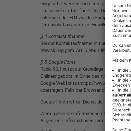
eingesetzt werden und deren genannter Sitz 
Drittanbieter stattfindet. Als Drittstaaten 
außerhalb der EU bzw. des Europäischen Wir
Datenschutzniveau, eine Einwilligung der Nut
§ 4 Kontaktaufnahme
Bei der Kontaktaufnahme mit uns (per Konta
Abwicklung gem. Art. 6 Abs.1 lit. f DSGVO ve
§ 5 Google Fonts
Radio 90,1 nutzt auf Grundlage seiner berec
Onlineangebots im Sinne des Art. 6 Abs.1 li
Google Webfonts (https://www.google.com/
übertragen. Falls der Browser die Google We
Google Fonts ist ein Dienst der Google Inc. (
Weitergehende Informationen zu Google We
Allgemeine Informationen zum Thema Datens