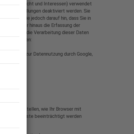
lter, Geschlecht und Interessen) verwendet
eigeneinstellungen deaktiviert werden. Sie
ir weisen Sie jedoch darauf hin, dass Sie in
önnen darüber hinaus die Erfassung der
Google sowie die Verarbeitung dieser Daten
d installieren:
formationen zur Datennutzung durch Google,
 dort einzustellen, wie Ihr Browser mit
tzung der Dienste beeinträchtigt werden