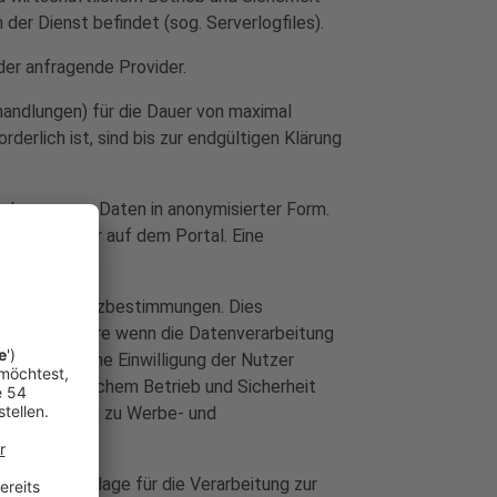
 der Dienst befindet (sog. Serverlogfiles).
der anfragende Provider.
handlungen) für die Dauer von maximal
rlich ist, sind bis zur endgültigen Klärung
nenbezogener Daten in anonymisierter Form.
Verweildauer auf dem Portal. Eine
gen Datenschutzbestimmungen. Dies
ßt, insbesondere wenn die Datenverarbeitung
ieben ist, eine Einwilligung der Nutzer
d wirtschaftlichem Betrieb und Sicherheit
g von Profilen zu Werbe- und
e Rechtsgrundlage für die Verarbeitung zur