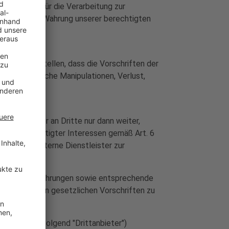
sgrundlage für die Verarbeitung zur
arbeitung zur Wahrung unserer berechtigten
 sicherzustellen, dass die Vorschriften der
r vorsätzliche Manipulationen, Verlust,
n der Nutzer an Dritte nur dann weiter,
ndlage berechtigter Interessen gemäß Art. 6
terne und externe Dienstleister zur
echtliche Vorkehrungen sowie entsprechende
inschlägigen gesetzlichen Vorschriften zu
etern (nachfolgend "Drittanbieter")