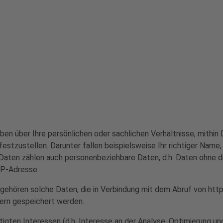
n über Ihre persönlichen oder sachlichen Verhältnisse, mithin D
festzustellen. Darunter fallen beispielsweise Ihr richtiger Name
ten zählen auch personenbeziehbare Daten, d.h. Daten ohne di
 IP-Adresse.
gehören solche Daten, die in Verbindung mit dem Abruf von https:
tern gespeichert werden.
tigten Interessen (d.h. Interesse an der Analyse, Optimierung un