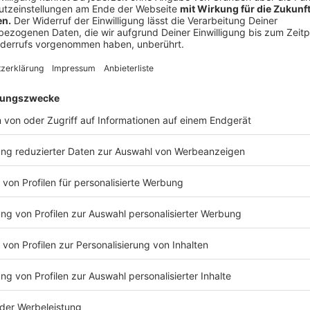
sammen mit den eigentlich angeforderten Daten aus dem Interne
r einen späteren Abruf bereitgehalten.
omepage folgende Arten von Cookies:
Internetsitzung auf Ihrem Computer gespeichert werden. Diese 
oder mit dem Schließen des Browserfensters wieder gelöscht.
 zu Optimierungszwecken): Wir setzen auf Grundlage unserer ber
em Betrieb unseres Onlineangebotes im Sinne des Art. 6 Abs.1 li
). Google Analytics verwendet Cookies, also Textdateien, die 
e durch Sie ermöglichen. Die durch den Cookie erzeugten Inform
r von Google in den USA übertragen und dort gespeichert. Da wi
sse von Google jedoch zuvor innerhalb von Mitgliedstaaten der E
opäischen Wirtschaftsraum gekürzt. Nur in Ausnahmefällen wir
 gekürzt. Google wird diese Informationen in unserem Auftrag b
iteaktivitäten für die Websitebetreiber zusammenzustellen und
n zu erbringen. Diese Website nutzt die Google Analytics Beri