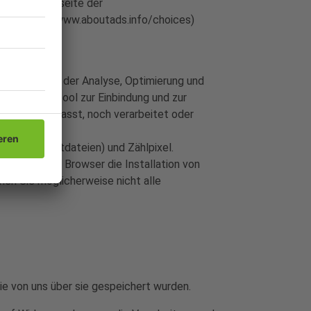
aktivierungsseite der
eite (http://www.aboutads.info/choices)
Interesse an der Analyse, Optimierung und
ce-Softwaretool zur Einbindung und zur
e weder erfasst, noch verarbeitet oder
okies (Textdateien) und Zählpixel.
lungen Ihres Browser die Installation von
nnen Sie möglicherweise nicht alle
ie von uns über sie gespeichert wurden.