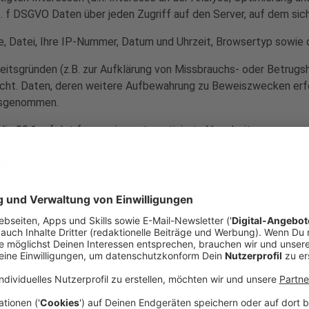
it. f DSGVO Daten über jeden Zugriff auf den Server, auf dem sich
, Datei, Ihre IP-Nummer, Datum und Uhrzeit, Browsertyp sowie 
eitsgründen (z.B. zur Aufklärung von Missbrauchs- oder Betrugs
ht. Daten, deren weitere Aufbewahrung zu Beweiszwecken erforde
ausgenommen.
dio 90,1 erfolgt ferner eine automatisierte Verarbeitung perso
nde Ihres Besuchs, die von Ihnen aufgerufenen Seiten oder die 
findet nicht statt.
zt personenbezogene Daten nur unter Einhaltung der einschlägi
ei Vorliegen einer gesetzlichen Erlaubnis verarbeitet. Dies hei
gen sowie Online-Services erforderlich bzw. gesetzlich vorgeschr
tigten Interessen (d.h. Interesse an der Analyse, Optimierung un
it. f DSGVO, insbesondere bei der Reichweitenmessung, Erstellun
griffsdaten und den Einsatz der Dienste von Drittanbietern.
dlage der Einwilligungen Art. 6 Abs.1 lit. a und Art. 7 DSGVO, di