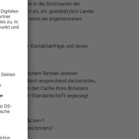
 Datentransfer in die Sitzstaaten der
ltendes Recht ist, d.h. grundsätzlich Länder
olgt entweder, wenn ein angemessenes
earbeitung der Kontaktanfrage und deren
und wirtschaftlichem Betrieb unseres
rrekt und grafisch ansprechend darzustellen,
en Ladens in den Cache Ihres Browsers
halte in einer Standardschrift angezeigt.
s/faq?hl=de-DE&csw=1
/de-DE/policies/privacy/