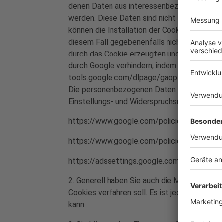
denen Daten aus interessenbezogener Werbu
werden. Diese Daten sind nicht auf eine be
können die Installation der Cookies durch ei
diesem Fall gegebenenfalls nicht sämtliche 
durch das Cookie erzeugten und auf Ihre Nu
durch Google verhindern, indem Sie das unte
tools.google.com/dlpage/gaoptout?hl=de Go
Die personenbezogenen Daten der Nutzer we
Einstellungs- und Widerspruchsmöglichkeite
https://www.google.com/policies/privacy/p
https://www.google.com/policies/technolo
https://adssettings.google.com/anonymous
2. Generell haben Sie auch die Möglichkeit,
Cookies verfahren soll. Es ist jedoch darau
kann.