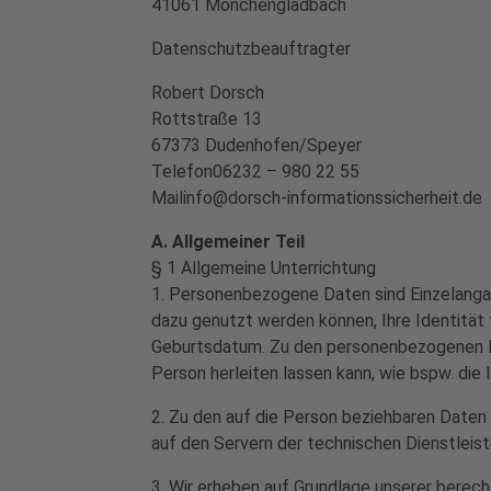
41061 Mönchengladbach
Datenschutzbeauftragter
Robert Dorsch
Rottstraße 13
67373 Dudenhofen/Speyer
Telefon06232 – 980 22 55
Mailinfo@dorsch-informationssicherheit.de
A. Allgemeiner Teil
§ 1 Allgemeine Unterrichtung
1. Personenbezogene Daten sind Einzelangabe
dazu genutzt werden können, Ihre Identität 
Geburtsdatum. Zu den personenbezogenen Da
Person herleiten lassen kann, wie bspw. die
2. Zu den auf die Person beziehbaren Daten 
auf den Servern der technischen Dienstleis
3. Wir erheben auf Grundlage unserer berech