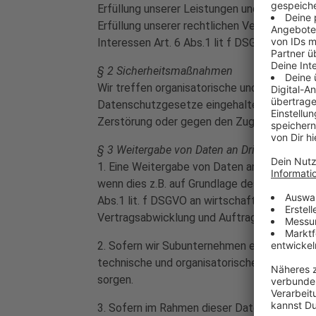
Erfüllung unserer Leistungen und Durchführu
Erfüllung unserer rechtlichen Verpflichtung
Interessen Art. 6 Abs.1 lit f DSGVO ist.
§ 2 Sicherheitsmaßnahmen
Wir treffen organisatorische und technisch
Datenschutzgesetze eingehalten werden und 
Zerstörung oder gegen den Zugriff unberec
§ 3 Weitergabe von Daten an Dritte und Dritt
1. Eine Weitergabe von Daten an Dritte erfo
wenn dies z.B. auf Grundlage des Art. 6 Abs
Abs.1 lit. f DSGVO an wirtschaftlichem und 
Vertragsabwicklung und Auftragsverarbeitu
2. Sofern wir Subunternehmen einsetzen, um
technische und organisatorische Maßnahmen
sorgen.
3. Sofern im Rahmen dieser Datenschutzerkl