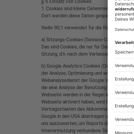
§ 6 Einsatz von Cookies
1. Cookies sind kleine Datenmengen, die zu
Dort werden diese Daten gespeichert und fü
Radio 90,1 verwendet für die Radio 90,1-H
a) Sitzungs-Cookies (Session-Cookies):
Das sind Cookies, die nur für Dauer einer 
Sitzung, d.h. nach dem Verlassen Webseite 
b) Google Analytics Cookies (Datenerhebung
der Analyse, Optimierung und wirtschaftlich
Webanalysedienst der Google Inc. ("Google"
die eine Analyse der Benutzung der Webseit
Webseite werden in der Regel an einen Serve
Webseite aktiviert haben, wird Ihre IP-Adre
Vertragsstaaten des Abkommens über den Eur
Google in den USA übertragen und erst dort
uns auszuwerten, um Reports über die Webs
Internetnutzung verbundene Dienstleistunge