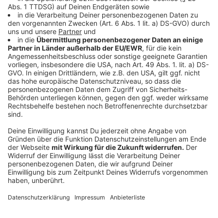
zunächst aus. Neue Zahlen zeigen: Die Zahl der Toten
infolge der extrem heißen Woche liegt wohl fast doppelt
so hoch.
Schaden durch falsche Polizisten stark gestiegen
Weltnachrichten
|
Immer mehr Menschen werden Opfer
von Betrügern, die sich als Polizisten ausgeben. Das BKA
meldet einen Anstieg von Schaden und Fällen.
Experte sieht neue Bedrohung durch bewaffnete
Drohnen
Weltnachrichten
|
Der Fund einer Drohne mit
Sprengvorrichtung am Flughafen Leipzig/Halle wirft Fragen
zur Sicherheit kritischer Infrastruktur auf.
Luftverkehrsexperte Hartmut Fricke sieht dringenden
Handlungsbedarf.
Sprengstoff-Drohne in Leipzig: Semtex im Spiel
Weltnachrichten
|
Nach dem Drohnenfund am Flughafen