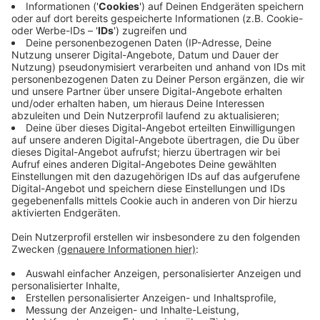
warnt vor Folgen für die Ernährungssicherheit.
Auto stürzt von Autobahn auf Bahngleise - drei Tote
Weltnachrichten
|
Bei einem Unfall auf der A3 werden drei
Menschen tödlich verletzt. Die Bergung hatte Folgen für
Berufsverkehr und Bahnreisende.
Anwohner sollen Gärten nach vermisstem Kind
absuchen
Weltnachrichten
|
Seit Mittwoch suchen Einsatzkräfte in
Preetz nach einer vermissten Dreijährigen. Das Mädchen ist
autistisch und könnte sich versteckt haben.
Notlage vorgetäuscht? Täter locken Fahrer in
Hinterhalt
Weltnachrichten
|
Haben Täter einen Autofahrer in einen
Hinterhalt gelockt und geschossen? Die Polizei geht einem
Verdacht nach: Ein mutmaßlicher Komplize soll zuvor eine
Notlage auf der Straße vorgetäuscht haben.