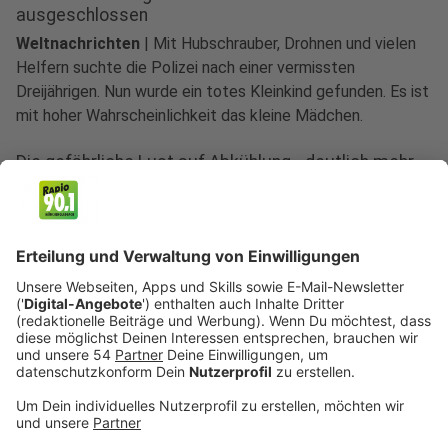
ausgeschlossen
Weltnachrichten
|
Mit Hubschrauber, Drohnen und vielen
Helfern suchte die Polizei nach einer vermissten
Dreijährigen. Nun wurde ein totes Kleinkind gefunden. Es ist
mit hoher Wahrscheinlichkeit das kleine Mädchen.
Die gefährliche Lust auf Abkühlung - deutlich mehr
Badetote
Weltnachrichten
|
Einfach nur unbeschwert genießen? Bei
Hitze heißt es gern: ab zum Strand und ins Wasser. Doch
gibt's Gründe dafür, warum man am und im Wasser
vorsichtig sein sollte - und so viele Menschen sterben.
Russland greift Schiff in Ukraine an - Toter und
Verletzte
Weltnachrichten
|
Die Ukraine wirft Russland einen neuen
Angriff auf einen Getreidefrachter im Schwarzen Meer vor.
Moskau aber spricht von einem militärischen Ziel. Odessa