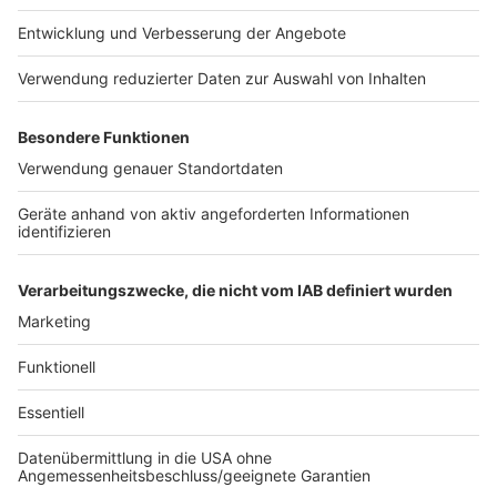
Weltnachrichten
|
Ein TikToker wird im gefährlichen
Bundesstaat Sinaloa erschossen. Die Ermittler prüfen, ob
Drogenkartelle hinter der Tat stehen.
Memmingen lädt Marvel mit Humor-Video zum
Avengers-Start ein
Kinonews
|
Marvel macht Memmingen zur Doomstadt und
Bösewicht-Hochburg – doch der Rathauschef nimmt die
Maske ab und betont, was echte Freiheit bedeutet.
Litauen entdeckt Migrantentunnel unter Grenzzaun
zu Belarus
Weltnachrichten
|
Geheimgang in die EU: Durch einen
Tunnel sollten Migranten von Belarus nach Litauen
geschleust werden. Doch Grenzschützer entdeckten die
Unterführung. Es ist nicht der erste Vorfall in jüngster Zeit.
Mehr laden