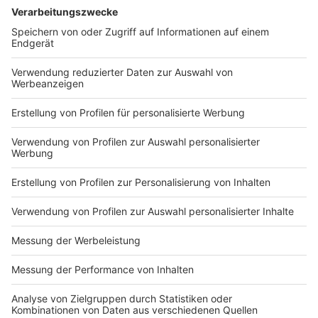
Leipzig/Halle laufen die Ermittlungen auf Hochtouren.
Noch ist vieles unklar. Klar ist hingegen: Der Mann, der die
Drohne entdeckte, hatte großes Glück.
USA setzen millionenschwere Belohnung für
Drogenbosse aus
Weltnachrichten
|
Washington greift hart gegen das
berüchtigte mexikanische CJNG-Kartell durch. Es werden
Belohnungen in Höhe von insgesamt 100 Millionen US-
Dollar angeboten. Wer ist der neue Anführer «Pelón»?
Drei Tote nach Schusswaffen-Vorfall in North
Carolina
Weltnachrichten
|
Am Mittwochmorgen kommt es im US-
Bundesstaat North Carolina zu Schüssen. Den Ermittlern
zufolge handelt es sich bei den Betroffenen um
Familienmitglieder.
Influencer in Mexiko während Livestreaming getötet