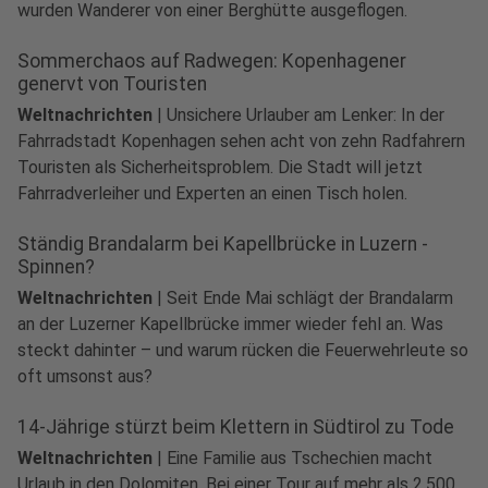
wurden Wanderer von einer Berghütte ausgeflogen.
Sommerchaos auf Radwegen: Kopenhagener
genervt von Touristen
Weltnachrichten
|
Unsichere Urlauber am Lenker: In der
Fahrradstadt Kopenhagen sehen acht von zehn Radfahrern
Touristen als Sicherheitsproblem. Die Stadt will jetzt
Fahrradverleiher und Experten an einen Tisch holen.
Ständig Brandalarm bei Kapellbrücke in Luzern -
Spinnen?
Weltnachrichten
|
Seit Ende Mai schlägt der Brandalarm
an der Luzerner Kapellbrücke immer wieder fehl an. Was
steckt dahinter – und warum rücken die Feuerwehrleute so
oft umsonst aus?
14-Jährige stürzt beim Klettern in Südtirol zu Tode
Weltnachrichten
|
Eine Familie aus Tschechien macht
Urlaub in den Dolomiten. Bei einer Tour auf mehr als 2.500