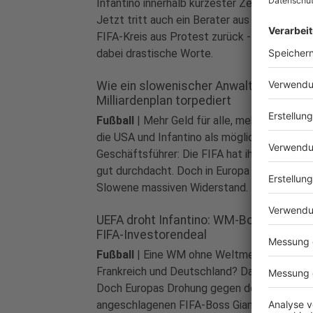
Infantino innerhalb kürzester Zeit um die Oh
Jetzt tritt auch ein Berater aus dem inneren
FIFA-Kreis aus Protest zurück - und wählt
dabei drastische Worte.
Wie ein slowenischer Anwalt den WM-
Milliardenplan torpediert
Fußball
|
Mehr Geld für alle, mehr Einfluss fü
die USA und Infantino als möglicher
Geschäftsführer: Die FIFA hat ihren WM-Dea
gut durchdacht. Doch in Europa organisiert e
Slowene massiven Widerstand.
UEFA droht Infantino: WM-Boykott bei
FIFA-Investorendeal
Fußball
|
Eine WM ohne Weltmeister Spanie
Frankreich und Deutschland? Das ist undenk
Doch Europas Drohung gegen den
angeschlagenen FIFA-Boss Gianni Infantino i