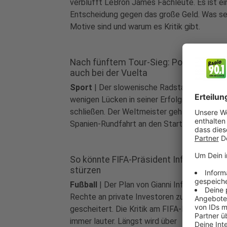
verblüfft LeBron James Fachleute. Es ist ei
Entscheidung gegen das große Geld. Was se
Motive sind und warum es Kritik gibt.
Nach fünftem Tour-Sieg: Pogacar star
auch bei der Vuelta
Sport
|
Der slowenische Radstar will eine d
wenigen Lücken in seiner Erfolgsbilanz
schließen. Der Weltmeister geht bei der
Spanien-Rundfahrt an den Start.
So könnte FIFA-Präsident Infantino
stürzen
Fußball
|
Der Plan von Gianni Infantino, WM-
Rechte an private Investoren zu verkaufen, i
gescheitert. Die Kritik am FIFA-Boss wird
immer lauter. Längst wird über