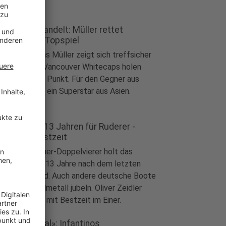
meter verwandelt: Müller rettet
ncouver im Topspiel
ball
|
Thomas Müller zeigt sich treffsicher
 Punkt. Die Vancouver Whitecaps holen
indest einen Punkt. Für den Gegner aus
ifornien trifft ein Superstar aus Asien.
Gold nach 13 Jahren für Ruderer -
dler mit Bestzeit
ort
|
Im Männer-Doppelvierer holt das
tsche Team 13 Jahre nach dem letzten
umph EM-Gold. Auch andere deutsche Boote
fen über Edelmetall jubeln. Oliver Zeidler
rzeugt indes mit Bestzeit im Einer.
häbiger Deal»: Infantinos