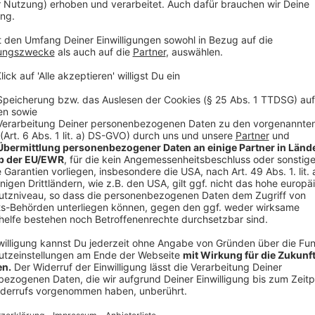
«Globaler Rückschlag»
In
l
Fußball
|
Der Fußball-Weltverband gibt seine
Fuß
viel kritisierten Investorenpläne auf. Das ruft in
mil
den internationalen Medien schnell Reaktionen
Ver
hervor.
wei
ang
Von Auto angefahren: Roglic hofft weiter
Ber
auf Vuelta-Start
Au
der
Sport
|
Primoz Roglic muss einen Rückschlag
Fuß
S-
in der Vorbereitung auf die Vuelta verdauen.
grö
Der Slowene muss für mehrere Rennen
noc
absagen, hofft aber weiter auf eine Teilnahme
an der Spanien-Rundfahrt.
ater
Red Bull holt Roger Schmidt als
FIF
Nachfolger von Klopp
Wu
Fußball
|
Das ging schnell. Nur eine Woche
Fuß