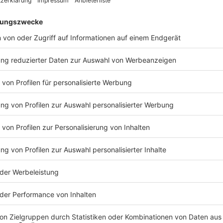
ren.
nach der Trennung von Jürgen Klopp hat das
Wel
Unternehmen einen neuen Fußball-Boss
Ram
gefunden. Bei Red Bull ist Roger Schmidt kein
Lam
Unbekannter.
in s
Hoeneß: WM ohne Europäer kann man «in
Wer
die Tonne treten»
un
r
Fußball
|
Bayerns Ehrenpräsident Uli Hoeneß
Fuß
begrüßt die Boykott-Androhung der Europäer.
spr
l
Zu FIFA-Boss Infantino hat er eine starke
gep
in
Meinung, will diese aber noch nicht äußern.
Fuß
ihr
Neuendorf nennt FIFA-Investoren-Plan
Gr
«überaus problematisch»
ve
n,
Fußball
|
Das Vorhaben des Fußball-
Sp
bar.
Weltverbands stößt europaweit auf große
Cha
Ablehnung. Auch DFB-Präsident Bernd
der
st
Neuendorf kritisiert die Pläne scharf.