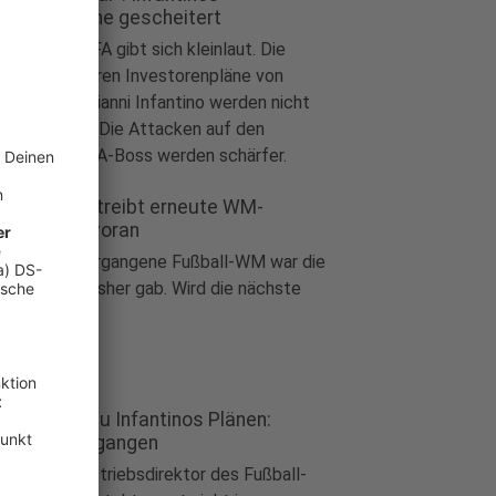
vestorenpläne gescheitert
ball
|
Die FIFA gibt sich kleinlaut. Die
liardenschweren Investorenpläne von
bandschef Gianni Infantino werden nicht
ter verfolgt. Die Attacken auf den
ezählten FIFA-Boss werden schärfer.
ichte: FIFA treibt erneute WM-
fstockung voran
ball
|
Die vergangene Fußball-WM war die
ßte, die es bisher gab. Wird die nächste
h größer?
A-Direktor zu Infantinos Plänen:
rden hintergangen
ball
|
Der Betriebsdirektor des Fußball-