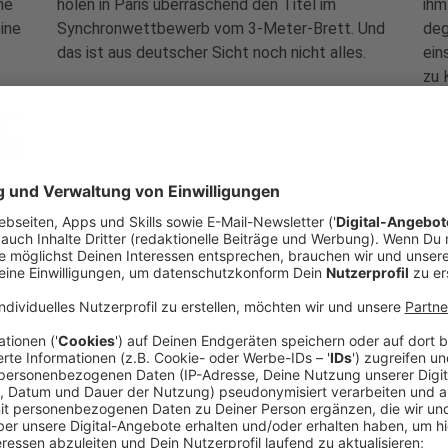
ne
holen in Paris überraschend den Titel im
ihm
ine
Synchronwettbewerb vom 3-Meter-Brett. Und
deg
das ist aus deutscher Sicht noch nicht alles.
ein
zu 
tet
Rechtliche Schritte: Europa erhöht Druck
Wal
auf Infantino
me
er
Fußball
|
Das kleine Wales mag nicht mehr. Der
Fuß
erste Nationalverband entzieht FIFA-Boss
Gia
Gianni Infantino öffentlich wieder seinen
Off
Beistand für eine Wiederwahl. Die UEFA baut
mög
eine Drohkulisse auf.
ble
Medaillensatz komplett: Hentschel/Avila
Zei
Sanchez holen Bronze
Ach
Sport
|
Eine Willensleistung verhilft dem
Sp
st
Mixed-Synchron-Paar vom 3-Meter-Brett zur
ver
Medaille. Zwischenzeitlich hatte es nicht nach
und
diesem Erfolg ausgesehen.
Deu