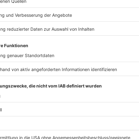
Empörung aus Europa: Was Infantinos
FIF
WM-Plan bedeutet
fü
Fußball
|
Gianni Infantino will Investoren für die
Fuß
ing
Rechte auch an WM-Turnieren ins Spiel bringen.
Inf
Was dieser Plan für die Fans bedeuten könnte -
WM-
und welche Rolle Europas Fußball einnimmt.
Kri
ste
Bayern-Boss steckt Ziele ab: «Natürlich»
Ge
bleibt Olise
fa
a
Fußball
|
Der Bayern-Boss erklärt die
Fuß
Flügelstars Michael Olise und Luis Díaz für
Bre
unverkäuflich. Jan-Christian Dreesen sagt, was
gro
am
er sich auf dem Transfermarkt noch wünscht -
kla
und gibt ein Update zu Kane.
hat
r
US Open: Zverev spielt im Mixed mit
US