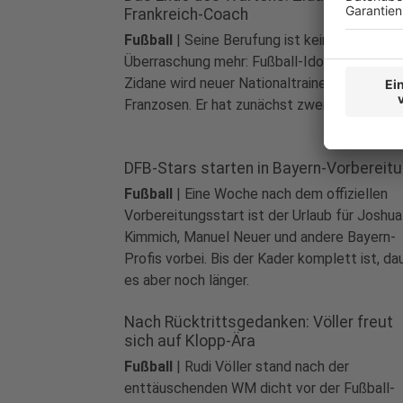
Frankreich-Coach
Fußball
|
Seine Berufung ist keine
Überraschung mehr: Fußball-Idol Zinédine
Zidane wird neuer Nationaltrainer der
Franzosen. Er hat zunächst zwei große Ziele
DFB-Stars starten in Bayern-Vorbereit
Fußball
|
Eine Woche nach dem offiziellen
Vorbereitungsstart ist der Urlaub für Joshua
Kimmich, Manuel Neuer und andere Bayern-
Profis vorbei. Bis der Kader komplett ist, da
es aber noch länger.
Nach Rücktrittsgedanken: Völler freut
sich auf Klopp-Ära
Fußball
|
Rudi Völler stand nach der
enttäuschenden WM dicht vor der Fußball-