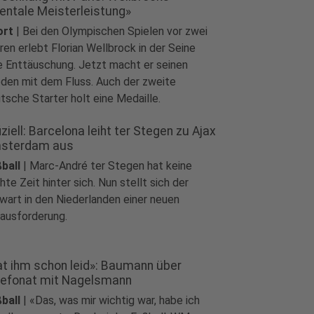
entale Meisterleistung»
ort
|
Bei den Olympischen Spielen vor zwei
ren erlebt Florian Wellbrock in der Seine
e Enttäuschung. Jetzt macht er seinen
eden mit dem Fluss. Auch der zweite
tsche Starter holt eine Medaille.
iziell: Barcelona leiht ter Stegen zu Ajax
sterdam aus
ball
|
Marc-André ter Stegen hat keine
chte Zeit hinter sich. Nun stellt sich der
wart in den Niederlanden einer neuen
ausforderung.
at ihm schon leid»: Baumann über
lefonat mit Nagelsmann
ball
|
«Das, was mir wichtig war, habe ich