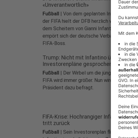
«Unverantwortlich»
Fußball
|
Von dem geplanten Investorendea
der FIFA hielt der DFB herzlich wenig. Nach
dem Scheitern von Gianni Infantinos Plänen
empört sich der deutsche Verband über den
FIFA-Boss.
Trump: Nicht mit Infantino über
Investorenpläne gesprochen
Fußball
|
Der Wirbel um die jüngsten Pläne 
FIFA wird immer größer. Nun wird auch der U
Präsident dazu befragt.
FIFA-Krise: Hochrangiger Infantino-Ber
tritt zurück
Fußball
|
Sein Investorenplan fliegt Gianni