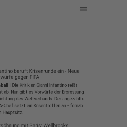
menu
antino beruft Krisenrunde ein - Neue
rwürfe gegen FIFA
ball
|
Die Kritik an Gianni Infantino reißt
ht ab. Nun gibt es Vorwürfe der Erpressung
Richtung des Weltverbands. Der angezählte
A-Chef setzt ein Krisentreffen an - fernab
 Hauptsitz.
rsöhnung mit Paris: Wellbrocks