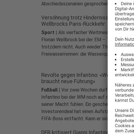
Abschiedsszenarien gesprochen.
Versöhnung trotz Hindernissen?
Wellbrocks Paris-Rückkehr
Sport
|
Als vierfacher Weltmeister startet
Florian Wellbrock bei der EM – Topfavorit is
trotzdem nicht. Auch wieder Thema vor den
Freiwasserrennen: die Wasserqualität.
Revolte gegen Infantino: «Weltfußball
braucht neue Führung»
Fußball
|
Vor zwei Wochen durfte sich Giann
Infantino bei der WM noch auf dem Gipfel
seiner Macht fühlen. Ein gescheiterter
Investorendeal hat einen Aufstand gegen d
FIFA-Boss entfacht. Kann er sich halten?
DFB kritisiert Gianni Infantino: