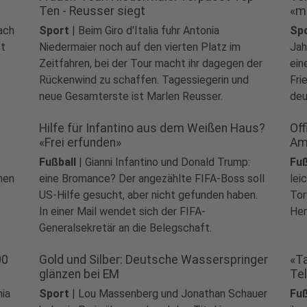
Ten - Reusser siegt
«m
nach
Sport
|
Beim Giro d'Italia fuhr Antonia
Sp
ßt
Niedermaier noch auf den vierten Platz im
Jah
Zeitfahren, bei der Tour macht ihr dagegen der
ein
Rückenwind zu schaffen. Tagessiegerin und
Fri
neue Gesamterste ist Marlen Reusser.
deu
Hilfe für Infantino aus dem Weißen Haus?
Off
«Frei erfunden»
Am
Fußball
|
Gianni Infantino und Donald Trump:
Fuß
hen
eine Bromance? Der angezählte FIFA-Boss soll
lei
US-Hilfe gesucht, aber nicht gefunden haben.
Tor
In einer Mail wendet sich der FIFA-
Her
Generalsekretär an die Belegschaft.
00
Gold und Silber: Deutsche Wasserspringer
«T
glänzen bei EM
Te
hia
Sport
|
Lou Massenberg und Jonathan Schauer
Fuß