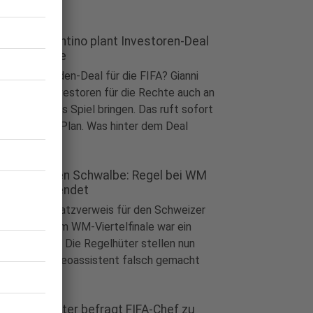
A-Chef Infantino plant Investoren-Deal
r WM-Rechte
ball
|
Milliarden-Deal für die FIFA? Gianni
antino will Investoren für die Rechte auch an
Turnieren ins Spiel bringen. Das ruft sofort
tiker auf den Plan. Was hinter dem Deal
ckt.
lb-Rot wegen Schwalbe: Regel bei WM
lsch angewendet
ball
|
Der Platzverweis für den Schweizer
el Emobolo im WM-Viertelfinale war ein
ßer Aufreger. Die Regelhüter stellen nun
r, was der Videoassistent falsch gemacht
.
-Abgeordneter befragt FIFA-Chef zu