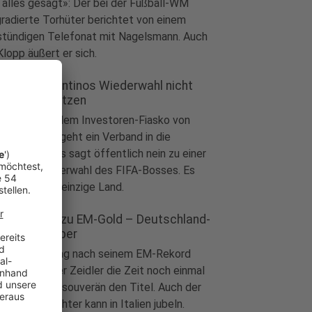
 alles gesagt»: Der bei der Fußball-WM
radierte Torhüter berichtet von einem
stündigen Telefonat mit Nagelsmann. Auch
Klopp äußert er sich.
es will Infantinos Wiederwahl nicht
hr unterstützen
ball
|
Nach dem Investoren-Fiasko von
nni Infantino geht ein Verband in die
ensive. Wales sagt öffentlich nein zu einer
lichen Wiederwahl des FIFA-Bosses. Es
ibt nicht das einzige Land.
dler rudert zu EM-Gold – Deutschland-
ter holt Silber
ort
|
Einen Tag nach seinem EM-Rekord
bessert Oliver Zeidler die Zeit noch einmal
 sichert sich souverän den Titel. Auch der
tschland-Achter kann in Italien jubeln.