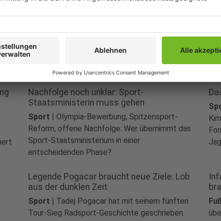
Amerikanerin
Ko
Sport
|
Alexander Zverev tritt bei der zweiten
Fuß
Auflage des neuen Mixed-Formats in New York
Ver
mit Taylor Townsend an. Ein Duo dürfte für
auc
.
besonders viel Aufmerksamkeit sorgen.
Abg
das
ung
Nachfolge noch unklar: Sport-
Da
Staatsministerin muss gehen
Sp
Sport
|
Olympia-Bewerbung, Spitzensport-
Kim
Reform, offene Nachfolge: Wer übernimmt das
For
Sport-Staatsministerium in einer
uert
Jag
entscheidenden Phase?
Legende Pogacar braucht neue Ziele: Lob
Inf
aus der dunklen Zeit
br
Sport
|
Tadej Pogacar hat mit seinem fünften
Fuß
Tour-Sieg Radsport-Geschichte geschrieben.
übe