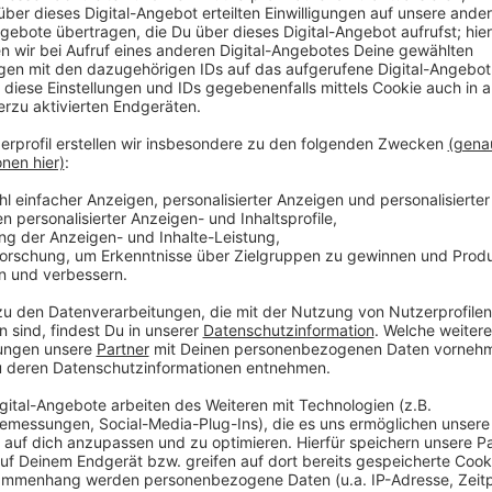
Erst Hochzeitsinsel, dann Hongkong:
Elf
Bayern in Asien bejubelt
Va
Fußball
|
Nach dem Trainingslager am
Fuß
t er
heimischen Tegernsee geht's für den FC Bayern
vom
in der Saisonvorbereitung in Südkorea und
zum
Hongkong weiter. Der Vorstandschef erklärt,
Kal
warum solche Trips ein «Marathon» sind.
Wesemann wieder Europameister -
EM-
Pfeif/Wassen holen Silber
Zei
i
Sport
|
Nach dem verpatzten EM-Start im
Sp
Mixed-Team-Wettbewerb setzen die
deu
deutschen Wasserspringer Ausrufezeichen. Die
Tri
en
Entscheidungen fallen im letzten Sprung.
dür
übe
Pressestimmen zu FIFA und Infantino:
«Sc