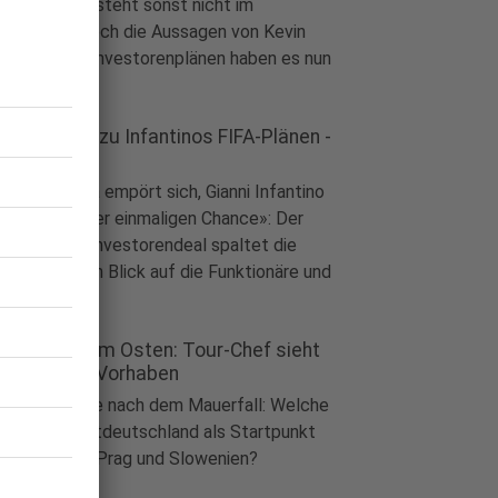
tverbandes steht sonst nicht im
penlicht. Doch die Aussagen von Kevin
our zu den Investorenplänen haben es nun
ich.
 sagt was zu Infantinos FIFA-Plänen -
d warum?
ball
|
Europa empört sich, Gianni Infantino
icht von «einer einmaligen Chance»: Der
lante FIFA-Investorendeal spaltet die
ball-Welt. Ein Blick auf die Funktionäre und
e Aussagen.
and Départ im Osten: Tour-Chef sieht
rlockendes Vorhaben
ort
|
40 Jahre nach dem Mauerfall: Welche
ncen hat Ostdeutschland als Startpunkt
 Tour gegen Prag und Slowenien?