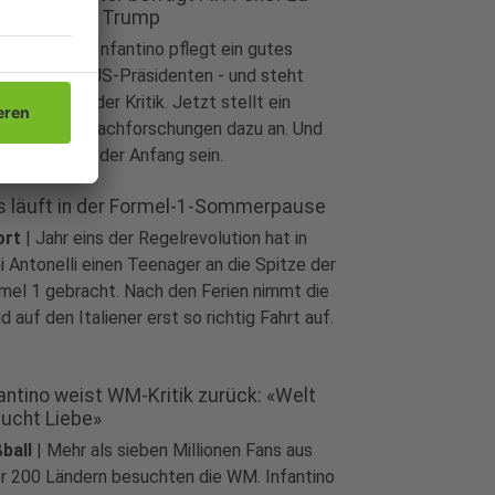
ntakten mit Trump
ball
|
Gianni Infantino pflegt ein gutes
hältnis zum US-Präsidenten - und steht
h deshalb in der Kritik. Jetzt stellt ein
eordneter Nachforschungen dazu an. Und
 könnte erst der Anfang sein.
s läuft in der Formel-1-Sommerpause
ort
|
Jahr eins der Regelrevolution hat in
i Antonelli einen Teenager an die Spitze der
mel 1 gebracht. Nach den Ferien nimmt die
d auf den Italiener erst so richtig Fahrt auf.
antino weist WM-Kritik zurück: «Welt
aucht Liebe»
ball
|
Mehr als sieben Millionen Fans aus
r 200 Ländern besuchten die WM. Infantino