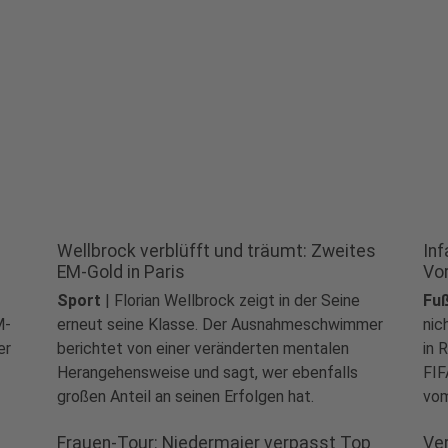
Wellbrock verblüfft und träumt: Zweites
Inf
EM-Gold in Paris
Vo
Sport
|
Florian Wellbrock zeigt in der Seine
Fuß
M-
erneut seine Klasse. Der Ausnahmeschwimmer
nic
er
berichtet von einer veränderten mentalen
in 
Herangehensweise und sagt, wer ebenfalls
FIF
großen Anteil an seinen Erfolgen hat.
vom
Frauen-Tour: Niedermaier verpasst Top
Ve