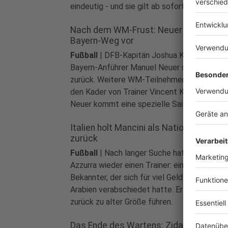
eindeutig - und sie gilt ab sofort.
Nach dem WM-Frust: Neuer gibt den
Bayern-Weg vor
Fußball
|
DFB-Kapitän Joshua Kimmich und
Bayern-Anführer Manuel Neuer sind im Train
zurück. Weitere WM-Teilnehmer vergrößern
den Kader von Trainer Vincent Kompany. Auf
Neuer kommt eine spezielle Saison zu.
Italien holt Mancini als Nationaltrainer
zurück
Fußball
|
Nach langer Suche hat die Squadr
Azzurra wieder einen Trainer: ein alter
Bekannter, der sich für viel Geld nach Saudi-
Arabien verabschiedet hatte. Er soll das Te
zurück zu alter Größe führen.
Das Ende des Wartens: Zidane ist neue