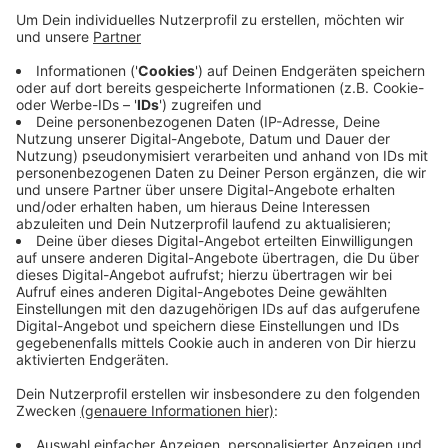
Eindeutig der Bunte Garten, dort besonders die tolle
Minigolfanlage und die vielen Wiesen zum Relaxen.
Was ich an Mönchengladbach mag
Die unterschiedlichen Facetten der Stadt. Von der
Innenstadt an der Hindenburgstraße sind die ruhigen und
ländlichen Stadtteile nicht weit. Auch das zunehmende
Kulturangebot gehört für mich zu Mönchengladbach.
Was Radio 90,1 für mich bedeutet
Radio 90.1 ist mein Heimatsender. Hier habe ich die ersten
Worte ins Mikro gesprochen und konnte seitdem nicht
mehr loslassen.