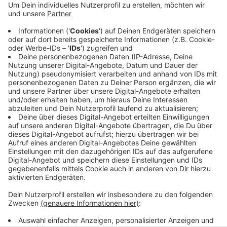
Anzeige
Neuhaus stand in der Startelf und hat in seinem ersten
Spiel für Deutschland auch gleich sein erstes Tor zum
zwischenzeitlichen 2:1 gemacht. Jonas Hofmann ist in
der 59. Minute eingewechselt worden. Matthias Ginter
ist gestern Abend nicht zum Einsatz gekommen. Das
Spiel ging 3:3 aus, in der 94. Minute hatte die Türkei
noch ausgeglichen.
Anzeige
Anzeige