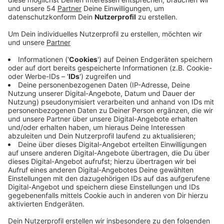
Einzelgenehmigung stattfinden.
Veröffentlicht:
Dienstag, 19.11.2024 14:05
Anzeige
Die Genehmigung ist jetzt ausgelaufen. SPD und Grüne
wollen daher wissen, was jetzt zu tun ist. In ihrem
Antrag fordern SPD und Grüne das
Gebäudemanagement der Stadt zu einer
Stellungnahme auf. Denn laut Informationen der
Kulturpolitik wurde zwar in der Bauordnung vereinbart,
welche Arbeiten im BIS erledigt werden müssen, damit
Ausstellungen auch dauerhaft genehmigt werden
können -- diese Arbeiten können laut Fraktionsantrag
aber nicht zeitnah umgesetzt werden. Der geplante
Ausstellungsbetrieb für 2025 sei in Gefahr. Wegen der
Statik-Probleme musste das BIS bei der letzten