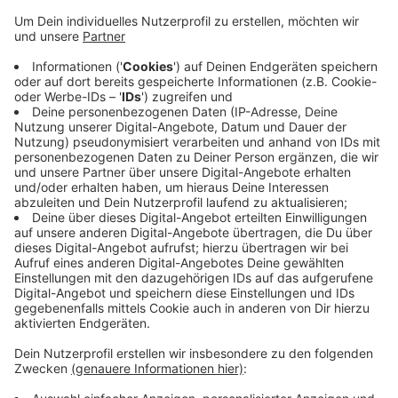
Anzeige
Neben Mönchengladbach waren die Ermittler auch in
Krefeld und in den Kreisen Viersen und Neuss
unterwegs. Im Fokus waren unter anderem Friseure,
Tankstellen und Sonennstudios, aber auch
Blumenläden. Ziel der Kontrollen war es,
Schwarzarbeit und schlechte Arbeitsbedingungen
aufzudecken. Außerdem sollte überprüft werden, ob
die Unternehmen den gesetzlichen Mindestlohn
einhalten.
Anzeige