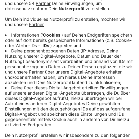
Veröffentlicht:
Freitag, 29.01.2021 07:58
Anzeige
Für die Schulen gibt es verschiedene Möglichkeiten
die Zeugnisse den Schülern zukommen zu lassen. Zum
Beispiel geht das per Post oder es kann eine Abholung
vor Ort angeboten werden so das Schulministerium. An
der Marienschule bei uns gibt es einen genauen
Zeitplan, bei dem jeder Schüler vier Minuten Zeit hat
sein Zeugnis abzuholen. Auch an der Gesamtschule
Hardt gibt es für die höheren Stufen feste
Zeitfenster für die Abholung. Die Zeugnisse für die
Schüler der Stufen 5-9 wurden gestern schon per
Post verschickt. Am Gymnasium Odenkirchen haben
die EF und Q1 ihre Zeugnisse bereits gestern