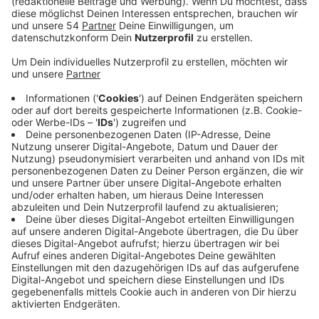
Anzeige
Die Bibliothek im Carl Brandts Haus an der
Blücherstraße wurde erweitert und modernisiert. Die
neue Bibliothek ist jetzt mit knapp 3000
Quadratmetern fast doppelt so groß. Hier gibt es
unter anderem einen großen Kinder- und
Jugendbereich, einen Makerspace zum kreativen
Gestalten, Lesesäle und Terrassen. Insgesamt haben
die Umbauten 21,5 Millionen Euro gekostet. Der
größte Teil wurde aber gefördert. Heute (Freitag) 14
Uhr ist die Bibliothek das ganze Wochenende für alle
offen. Dabei ist auch viel Programm geplant - unter
anderem Live-Musik, eine Drag Performance, Poetry
Sam und Lesungen.
Eröffnungswochenende vom 2. bis 4. Juni