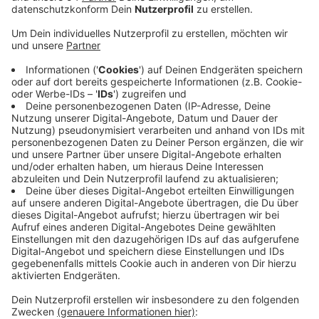
Der sogenannte "Zahnärztliche Versorgungsgrad" liegt
hier demnach bei rund 118 Prozent. Er beschreibt, wie
gut die zahnärztliche Versorgung ist. Bundesweit liegt
er aber oft bei unter 100 Prozent. In
Mönchengladbach gibt es insgesamt 272 Zahnärzte -
demnach kommen bei uns rund 960 Einwohner auf
einen Zahnarzt. Das ist im bundesweiten Vergleich ein
guter Wert - oft kommen bei ähnlich großen Städten
deutlich mehr Einwohner auf einen Zahnarzt. Das zeigt
die Studie von Dotolib. Bei unseren Nachbarn im Kreis
Viersen sieht die Lage leicht schlechter aus als bei
uns. Dort liegt der Zahnärztliche Versorgungsgrad bei
rund 96 Prozent und es gibt für mehr Einwohner auch
weniger Zahnärzte. Auch bei unseren Nachbarn in
Heinsberg ist die Lage schlechter, dort gibt es nur 74
Zahnärzte.
Anzeige