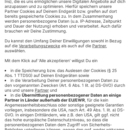
Management Platform
©
Copyright: Netflix
Am Eliteinternat herrscht ein gewisser Drill - Prinz
Wilhelm erfährt Zucht und Ordnung.
Anzeige
©
Copyright: Netflix
Prinz Wilhelm hat nur Augen für einen seinen
Mitschüler.
Anzeige