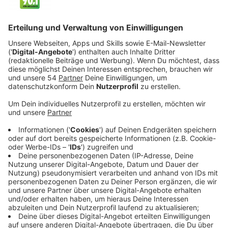
Veröffentlicht:
Mittwoch, 07.07.2021 19:34
Anzeige
Wilhelm kann daher als Teenager deutlich mehr auf
den königlichen Putz hauen als sein Bruder. Und so
lässt er kaum eine Party aus. Doch seiner Mutter,
Königin Kristina (Pernilla August), wird das Leben ihres
Jüngsten schnell zu bunt und schickt ihn auf das
Eliteinternat Hillerska. Dort beginnt für den Teenager
schnell die Brautschau. Doch Wilhelm ist nicht an einer
Prinzessin interessiert, sondern an einem Prinzen…
Streaming-Dienst: Netflix
Anzeige