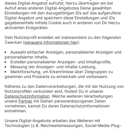
Wir benötigen Ihre
Zustimmung, um den YouTube
Video-Service zu laden!
Wir verwenden einen Service eines
Drittanbieters, um Videoinhalte
einzubetten. Dieser Service kann
Daten zu Ihren Aktivitäten
sammeln. Bitte lesen Sie die
Details durch und stimmen Sie der
Nutzung des Service zu, um dieses
Video anzusehen.
Mehr Informationen
Wilhelm muss sich entscheiden – für die Liebe oder
das Königshaus!
Akzeptieren
Anzeige
powered by
Usercentrics Consent