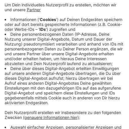
Anzeige
Gleichzeitig ist sich Borussia Mönchengladbach
offenbar mit Torwart Jonas Omlin von Montpellier
HSC über einen Wechsel einig geworden.
Der Wechsel des 29 Jahre alten Keepers, ebenfalls
aus der Schweiz, gilt als Voraussetzung für die
Freigabe von Sommer.
Anzeige
Anzeige