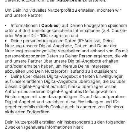
Anzeige
Die Stadt geht davon aus, dass die Erhöhung im
Einzelfall aber geringer ausfallen wird. Generell haben
bei uns in Mönchengladbach letztes Jahr rund 6.500
Haushalte Wohngeld bekommen - davon waren 57
Prozent Rentner. Wie viele Menschen in diesem Jahr
einen Anspruch auf Wohngeld haben werden, lässt sich
laut Stadt noch nicht sagen, weil sich auch andere
Gelder erhöht haben, die Einfluss auf den
Wohngeldanspruch haben - dazu zählt zum Beispiel
das Kindergeld.
Anzeige