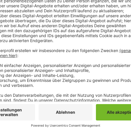
In vielen Bereichen gibt es aktuell Angebote. Beso
Heimtextilien und Sportbekleidung seien gerade red
Bau- und Elektronikmärkte beteiligen sich am WSV. 
der Händler mit. Fast drei viertel der Klamottengesc
Bereich Heim- und Haustextilien und sogar 70 Proze
Rabatte.
Der Winterschlussverkauf startet traditionell am le
zwei Wochen.
Anzeige