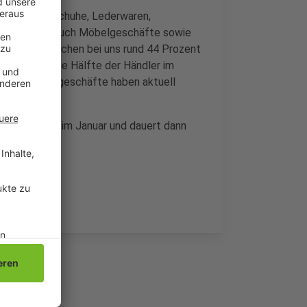
nders Mode, Schuhe, Lederwaren,
uziert. Aber auch Möbelgeschäfte sowie
Insgesamt machen bei uns rund 44 Prozent
häfte, über die Hälfte der Händler im
nt der Schuhgeschäfte haben aktuell
tzten Montag im Januar und dauert dann