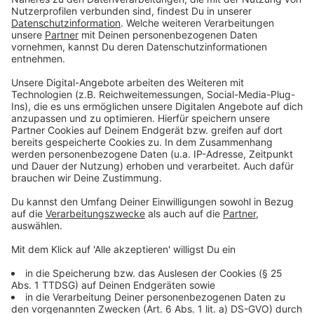
Bußgeld droht
Anzeige
Hat man sich nicht um seinen Gehweg gekümmert,
kann es teuer werden. Stürzt jemand und verletzt sich,
hat er Anspruch auf Schmerzensgeld. Außerdem kann
es in NRW auch ein Bußgeld für nicht geräumte
Gehwege geben.
Anzeige
Wie breit muss der Weg geräumt werden?
Anzeige