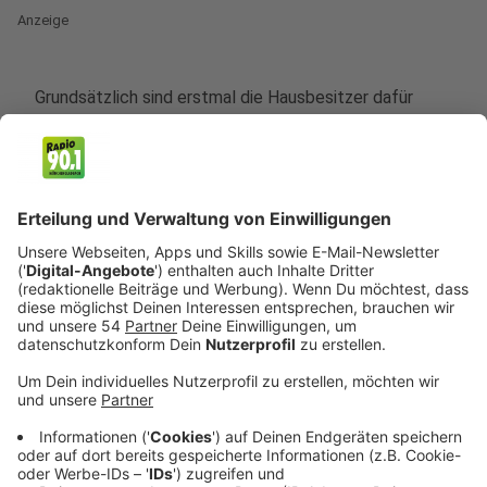
Anzeige
Grundsätzlich sind erstmal die Hausbesitzer dafür
verantwortlich, dass im Winter die Gehwege an ihren
Grundstücken geräumt und gestreut werden. Das ist
muss auch im Zweifel mehrmals täglich passieren,
wenn es nach dem Räumen wieder schneien sollte.
Das Problem: Jede Stadt oder Gemeinde hat eigene
Regeln. Es gibt allerdings ein paar Faustregeln, an die
man sich halten kann.
Anzeige
Räumen, wenn es aufhört zu schneien
Anzeige