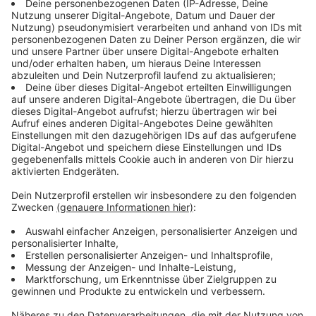
Es gibt einen Unterschied, ob es schneit oder friert.
Schneit es, muss in der Regel der Gehweg geräumt
werden, sobald es aufhört zu schneien. Schneit es
wieder, muss danach auch wieder der Schnee beseitigt
werden. Friert es, gilt oft die Pflicht, sofort etwas zu
unternehmen. Allerdings nicht mitten in der Nacht. Je
nach Stadt gelten allerdings unterschiedliche Zeiten,
in denen eine Räumpflicht bestehen. Bei einigen
zwischen 8 und 22 Uhr, bei anderen startet die Pflicht
früher oder gilt länger. Am besten informiert man sich
bei der Kommune direkt. Grundsätzlich gilt: Der
Hauseigentümer ist verantwortlich den Gehweg zu
räumen, er kann aber die Pflicht auf seine Mieter
übertragen. Ist man krank oder anders verhindert, muss
man dafür sorgen, dass jemand anderes sich darum
kümmert, dass der Gehweg geräumt wird.
Anzeige