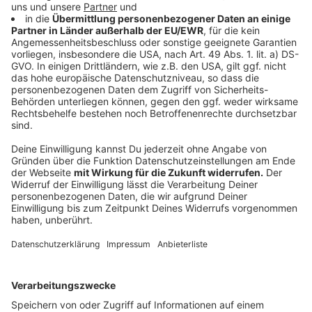
Als Grundregel gilt: Zwei Menschen müssen aneinander
vorbeikommen, heißt mindestens einen Meter muss
die Schneise sein. In einigen Städten und Gemeinden
wird allerdings mehr vorgeschrieben, etwa 1,50 Meter.
Das gilt auch für Grundstücke ohne Gehweg. Dann
muss die Fläche zwischen Grundstück und Straße
entsprechen freigemacht werden. Wichtig: Der
Schnee darf dabei nicht auf die Fahrbahn geschaufelt
werden. Er muss am Rande des Gehweges bleiben.
Reicht der Platz nicht, muss der Schnee auf einen
Grünstreifen oder dem eigenen Grundstück landen.
Anzeige
Streusalz ist häufig verboten
Anzeige