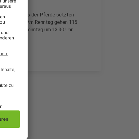
 Wer auf eines der Pferde setzten
Wettbüro tun. Am Renntag gehen 115
 startet am Sonntag um 13:30 Uhr.