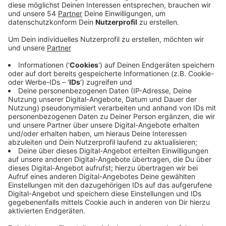
Veröffentlicht:
Samstag, 20.04.2024 08:06
Anzeige
Er sollte im besten Fall Karneval, Menschen und
Kamelle mögen und humorvoll und offenherzig sein. In
der Karnevals-Session 2024/25 wird der
Stadtkinderprinz dann gemeinsam mit seiner
Prinzessin, die schon feststeht, auf den Karnevals-
Bühnen der Stadt auftreten. Laut MKV kann sich jeder
bewerben, unabhängig davon ob er in einer
Karnevalsgesellschaft aktiv ist oder nicht.
Bewerbungen können per Mail beim
Mönchengladbacher Karnevalsverband eingereicht
werden. Bewerbungen können ausschließlich in
schriftlicher Form, per Mail an: kinderprinzenpaar@mg-
mkv.de erfolgen. Selbige Mailadresse kann auch für