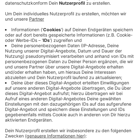
Das zeigen die aktuellen Zahlen des Amtsgerichts
Mönchengladbach. Mit dem Stand vom 22. Dezember
2020 sind im Bezirk Gladbach dieses Jahr 622
Menschen aus der Kirche ausgetreten. Davon 473
Mönchengladbacher aus der katholischen, 145 aus der
evangelischen und vier Mönchengladbacher aus
sonstigen Kirchen. Bis zum Jahresende haben noch 14
Menschen einen Termin zur Erklärung des
Kirchenaustritts, so ein Sprecher des Amtsgerichts.
Letztes Jahr sind in Gladbach knapp 900 Menschen
aus der Kirche ausgetreten. Auch in Rheydt hat es mit
412 Kirchenaustritten weniger gegeben, als letztes
Jahr. Da waren es knapp 640. In Rheydt sind 280
Menschen aus der katholischen und rund 130
Menschen aus der evangelischen Kirche ausgetreten.
Anzeige