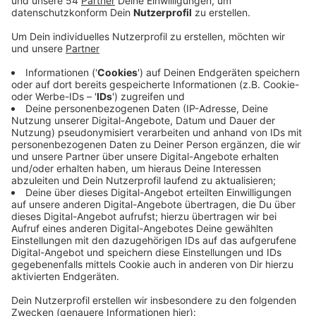
Anzeige
Auch in ganz NRW ist dieser Trend zu beobachten,
allerdings noch lange nicht so stark wie bei uns. Im
letzten Jahr sind 31 junge Mönchengladbacher
zwischen 10 und 19 Jahren wegen einer
Alkoholvergiftung stationär in unseren Krankenhäusern
behandelt worden. Ein Jahr vorher waren es noch 50.
Damit ist die Zahl um 38 Prozent gesunken. In den
letzten Jahren ist generell ein Abwärtstrend zu
beobachten - im Jahr 2014 waren zum Beispiel noch
100 junge Mönchengladbacher mit einer
Alkoholvergiftung im Krankenhaus. Außerdem fällt auf:
Der Rückgang ist bei den jungen Männern stärker als
bei den Frauen. Insgesamt waren in Mönchengladbach
letztes Jahr etwas mehr junge Frauen wegen Alkohol
im Krankenhaus als Männer.