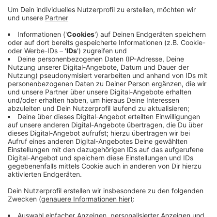
Anzeige
Die Zahl der Neuinfektionen pro 100.000 Einwohner in
den letzten sieben Tagen ist ebenfalls wieder
gesunken. Sie liegt derzeit bei 3,8 und damit weiter
deutlich unter dem Grenzwert. Damit dieser positive
Trend anhalte, müssten wir alle aber weiter achtsam
bleiben, sagte Oberbürgermeister Hans-Wilhelm
Reiners.
Anzeige