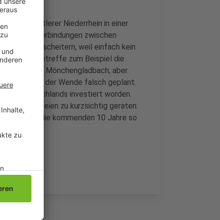
ammer Mittlerer Niederrhein in einer
che neue Zugverbindungen zwischen
en aktuell scheitern, weil einfach kein
e IHK. Das betreffe zum Beispiel die
 Einhoven über Mönchengladbach, aber
 hat man nach der Wende falsch geplant.
nd Ostdeutschlands investiert worden.
gen in NRW seien zu kurzsichtig geraten.
ederrhein für die kommenden 10 Jahre so