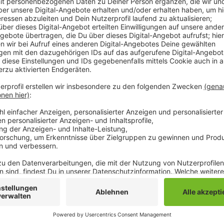
Zu diesem Ergebnis kommt die Industrie und Handelsk
Analyse des Schienennetzes in der Region. Zahlrei
Ruhrgebiet, Rheinland und etwa den Niederlanden würd
Platz für neue Schienen oder Verbindungen sei, so di
geplante Universitätslinie zwischen Düsseldorf und
auch die Verlängerung der S8 bis Erkelenz. Laut IHK
Damals sei hauptsächlich ins Schienennetz Mittel- u
Aber auch aktuelle Planungen für künftige Verbindun
Damit sei die Situation des Schienenverkehrs am Ni
gut wie festgefahren, so die IHK.
Anzeige