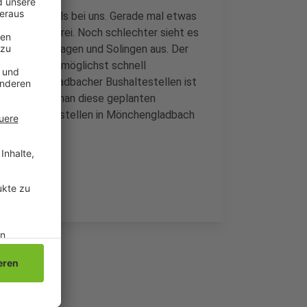
lich höher als bei uns. Gerade mal etwas
ind barrierefrei. Noch schlechter sieht es
, Wuppertal, Hagen und Solingen aus. Der
die Situation möglichst schnell
27 Mönchengladbacher Bushaltestellen ist
 selbst wenn man diese geplanten
refreien Haltestellen in Mönchengladbach