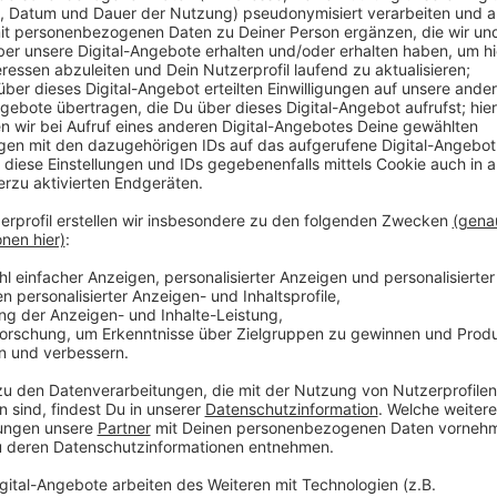
Weil die Spendenbereitschaft sinkt und die Blutkons
Kreuz dieses Jahr mit einer großen Kampagne mehr 
es etwa von Fußball-Nationalspieler Toni Kroos oder d
Mönchengladbach waren Krankenhäuser und Co. zuletz
versorgt - es fehlt laut Blutspendedienst West aber
regelmäßig spenden. Dabei geht das inzwischen sogar
online, vor Ort gibt's kaum Wartezeiten und das Ganz
Anzeige
Die nächsten Termine in Mönchengladbach:
Di, 25.06.2024: 16:00 Uhr - 19:30 Uhr, 41065 Mönche
Technik, Platz der Republik 1
Do, 04.07.2024: 14:30 Uhr - 19:00 Uhr, 41199 Mönche
Geist, Stapper Weg 331