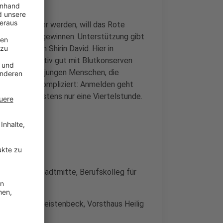
erven knapper werden, will das Rote
Blutspender gewinnen. Unterstützung gibt
er Musikerin Shirin David. Hier in
t zwar relativ gut mit Blutkonserven
 vor allem an jungen Menschen, die
 relativ unkompliziert: Anmelden geht
e dauert meistens nur eine Viertelstunde.
ngladbach, Stadtmitte, Berufskolleg für
ngladbach, Geistenbeck, Vorsthaus Heilig