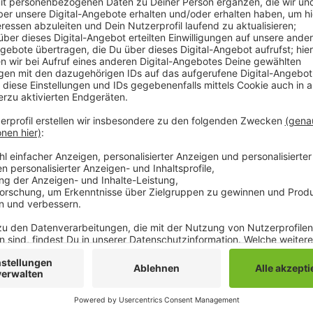
Selbstzahlende sollen weiterhin ein ermäßigtes Ticke
zahlen. Freifahrtberechtigte Kinder und Jugendlich
vollständig bezahlt. Für die Stadt entstehen dadurch
schon einen festen Betrag pro Schüler an die NEW z
des Deutschlandtickets. Die Überschüsse werden üb
VRR zur Vergünstigung für selbstzahlende Schülerinn
Deutschlandtickets ist zudem die bundesweite Nutz
bisherigen SchokoTicket wäre die Nutzung dagegen a
Verlängerung würde das SchokoTicket wieder einge
zusätzlichem bürokratischem Aufwand, heißt es in de
Anzeige