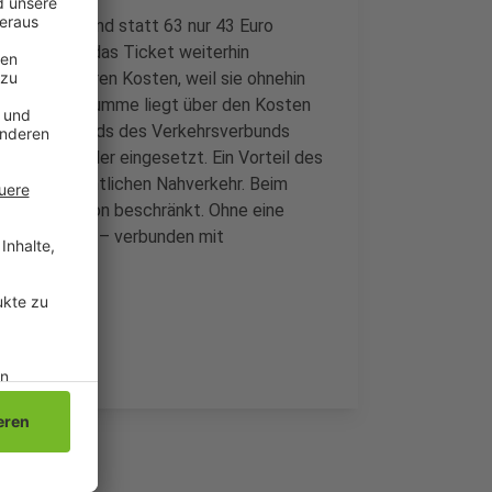
t erhalten und statt 63 nur 43 Euro
e bekommen das Ticket weiterhin
 keine weiteren Kosten, weil sie ohnehin
ahlt. Diese Summe liegt über den Kosten
er einen Fonds des Verkehrsverbunds
en und Schüler eingesetzt. Ein Vorteil des
ung im öffentlichen Nahverkehr. Beim
uf die Region beschränkt. Ohne eine
führt werden – verbunden mit
r Vorlage.