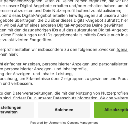
Neben Aspirin fehlen aber noch nach wie vor verschi
warnt jetzt vor der Erkältungswelle im Herbst, den
knapper werden. Das vom Bundestag vor wenigen W
Lieferengpassgesetz wird daran auch nichts ändern 
wurde verabschiedet, damit Apotheker für den Austa
Medikamentes 50 Cent plus Mehrwertsteuer abrechn
Regelungen - die Verteilung von Medikamenten bei 
Anzeige