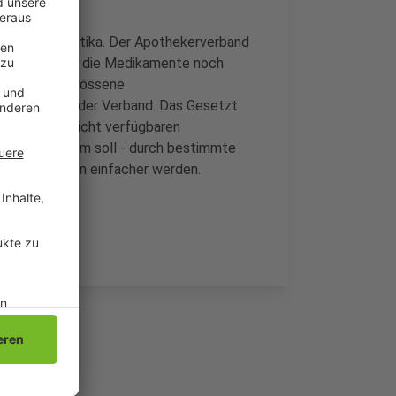
edene Antibiotika. Der Apothekerverband
n dann könnten die Medikamente noch
ochen beschlossene
können, sagt der Verband. Das Gesetzt
usch eines nicht verfügbaren
en. Außerdem soll - durch bestimmte
den Apotheken einfacher werden.