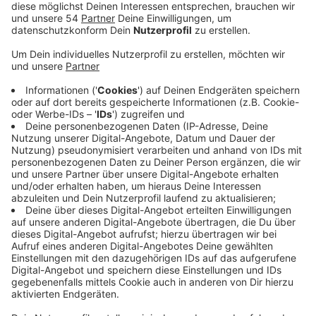
Anzeige
Letzte Woche hat NRW-Ministerpräsident Armin
Laschet den Fahrplan für Nordrhein-Westfalens
Exitstrategie vorgestellt. Ab heute dürfen alle
Geschäfte wieder öffnen. Die neue Regel sieht eine
Person pro 10 Quadratmetern Verkaufsfläche vor. Alle
Lockerungen sind mit strengen Auflagen bei der
Hygiene und den Abstandsregeln. Wenn diese
eingehalten werden, darf ab heute die Gastronomie in
Mönchengladbach wieder öffnen. Nur OHNE offene
Speisen und eben mit einem Hygienkonzept.
Ausgenommen sind Bars, Clubs, Discos und
Bordelle. Ferienwohnungen, Ferienhäuser und
Campingplätze dürfen hingegen wieder öffnen.
Außerdem können Freizeitparks, Ausflugsschiffe,
Touristinformationen, Fahrrad- und Bootsverleihe