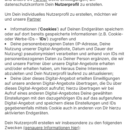
Anzeige
Wie die Gewerkschaft ver.di mitteilt, hat es auch in der
vierten Verhandlungsrunde keinen entscheidenden
Durchbruch gegeben. Schon seit drei Monaten laufen
die Verhandlungen um einen neuen Tarifvertrag. Die
Gewerkschaft fordert unter anderem 4,5 Prozent
mehr Lohn und zusätzlich ein Mindestgehalt von 12,50
Euro die Stunde. Alternativ gibt es von Seiten der
Beschäftigten den Wunsch, statt Endgelderhöhung
bei gleichem Gehalt mehr Freizeit zu bekommen.
Ähnliche Vorschläge gab es zuletzt auch im
Baugewerbe. Der Arbeitgeberverband hat dagegen
eine einmalige Endgelderhöhung von nur 2 Prozent
empfohlen. Die Verhandlungen werden am 1.
September fortgesetzt.