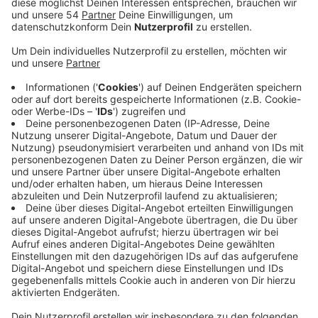
Anzeige
Nachdem ein See mit darunterliegenden Parkhaus als
zu teuer verworfen wurde, will die Stadt eine andere
Variante prüfen. Dabei soll ein Parkdeck teilweise in
den Boden eingelassen werden. Das Dach darüber soll
dann als öffentlicher Platz genutzt werden. Die FDP
hält von diesen Plänen wenig: Sie unterstütze den
ursprünglichen Masterplan für Mönchengladbach - und
der sieht eine deutliche Vergrößerung des
Geroweihers vor, etwa durch einen neuen See. Geht es
nach den Liberalen, soll die städtische
Entwicklungsgesellschaft nun nach einem anderen
Grundstück in der Nähe suchen, wo ein Parkhaus als
Ersatz für die wegfallenden Parkplätze gebaut
werden könnte. Dann könnten die Pläne mit einem
größeren Geroweiher weiterhin umgesetzt werden. Die
SPD im Stadtbezirk Nord hatte sich zuletzt ähnlich