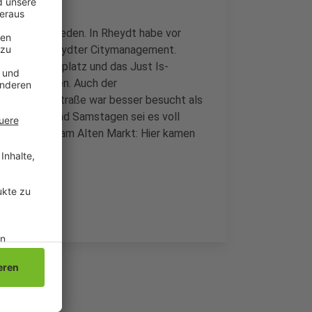
kt ist zufrieden. In Rheydt habe vor
t, so das Rheydter Citymanagement.
f dem Marktplatz und das Just Is-
ktion gewesen. Auch der
Hindenburgstraße war besser besucht als
n Freitagen und Samstagen sei es voll
hnachtsdorf am Alten Markt: Hier kamen