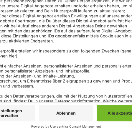
Auch der Betreiber des Weihnachtsdorfs am Alten Mar
allem das gute Programm für mehr Besucher gesorg
Besondere Highlights seien das Weihnachtssingen au
Konzert zusammen mit der Radio 90,1-Lichtblicke-A
Weihnachtsmarkt auf dem Sonnenhausplatz und der 
in den letzten zwei bis drei Jahren. Besonders an de
gewesen, so der Betreiber. Andersrum war es im Wei
unter der Woche besondes viele Besucher, heißt es.
Anzeige