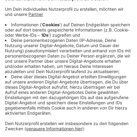
Anzeige
Heute werden wieder Weihnachtsmänner auf
Fahrrädern durch Stadt fahren beim neunten
Weihnachtsradeln des Allgemeinen Deutschen
Fahrradclubs Mönchengladbach. Die Radtour heute ist
die letzte des ADFC Mönchengladbach in diesem Jahr
und der Club läd alle ein, mitzuradeln. Die Tour führt
zehn Kilometer durch die Zentren von Gladbach und
Rheydt. Los gehts um 15 Uhr vor dem Minto auf der
Hindenburgstraße. Die Teilnahme ist kostenlos, teilt
der ADFC mit und bittet die Teilnehmenden sich
weihnachtlich zu verkleiden.
Anzeige