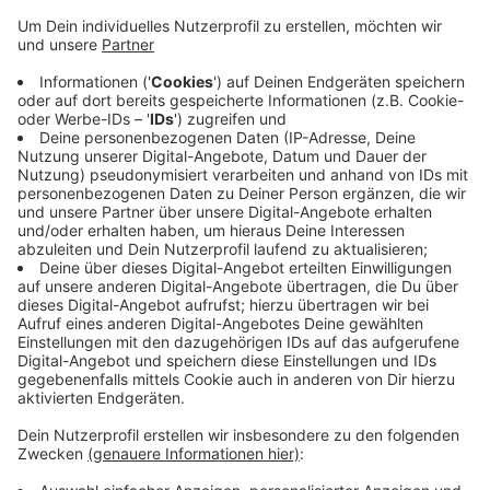
Anzeige
Dazu gehören unter anderem die Stadtteile Ohler,
Holt, Wickrath, Odenkirchen und Schelsen. Die anderen
Stadtteile waren schon letztes Wochenende an der
Reihe. Die GEM weist darauf hin, dass der
Weihnachtsschmuck vollständig entfernt und die
Tannenbäume nicht länger als zwei Meter sein sollten.
Eventuelle Wurzelballen können am Baum bleiben und
einzelne Tannenzweige können gebündelt oder in
Papiersäcken an die Straße gelegt werden.
Anzeige