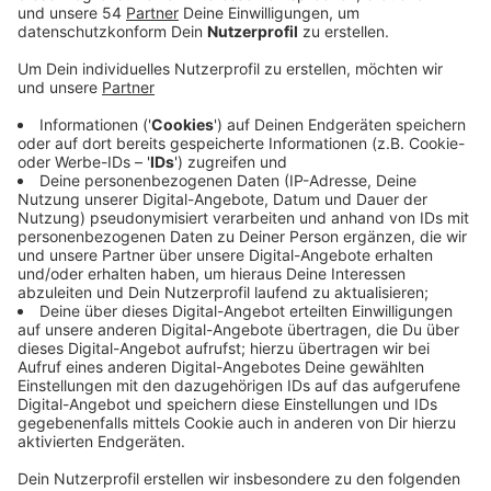
Veröffentlicht:
Montag, 11.12.2023 06:44
Anzeige
Das sind rund 70 Päckchen weniger als im
vergangenen Jahr. Auf die Päckchen freuen sich jetzt
die in unserer Stadt, die sich gerade nicht so viel
leisten können. Wie in jedem Jahr, dürfte sich auch
heute wieder eine lange Schlange bilden am
Tafelladen am Nordpark 299. Viele sind schon Stunden
vorher da. Die bunt verpackten Päckchen mit Nudeln,
Kaffee und Co werden heute von 9 bis 15 Uhr verteilt.
Um ein Päckchen zu bekommen, muss jeder einen
gültigen Leistungsbescheid und den
Personalausweises bzw. den Reisepass mitbringen.
Jede Woche nutzen bis zu 800 Familien in unserer
Stadt das Angebot der Mönchengladbacher Tafel.