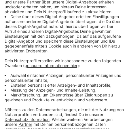
verliert Geschmack.
Es sind genau diese kleinen Dinge, die man jahrelang
falsch macht, ohne es zu merken. Weil’s irgendwie
immer funktioniert hat. Oder weil man es nie anders
gelernt hat.
Zum Beispiel die Schublade unter dem Backofen. Viele
nutzen sie einfach als Lagerplatz für Backformen oder
Pfannen. Dabei ist sie bei einigen Modellen eigentlich
eine Wärmeschublade. Perfekt, um Teller
vorzuwärmen oder Essen warmzuhalten.
Oder das Loch in der Mitte der Nudelkelle. Nein, das
ist nicht nur zum Ablaufen des Wassers da. Damit
könnt ihr auch ungefähr eine Portion Spaghetti
abmessen.
Kleine Tricks, die plötzlich alles sinnvoller machen.
Anzeige