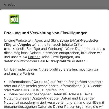
Anzeige
Du stehst in der Küche, kochst ganz
selbstverständlich Reis – und plötzlich schaut dich
jemand entsetzt an:
„Moment mal. Du wäschst den Reis vorher nicht?“
Tja. Sollte man aber. Viele Reissorten können mit
Schadstoffen belastet sein. Durch das Waschen wird
zumindest ein Teil davon entfernt. Wieder was gelernt.
Und wenn wir schon bei Küchenwissen sind: Erdbeeren
solltet ihr besser nicht unter einem harten
Wasserstrahl abspülen. Die Früchte sind empfindlich
und werden schnell matschig. Besser ist ein kaltes
Wasserbad. Wichtig dabei: Den grünen Kelch oben
dranlassen. Sonst zieht die Erdbeere Wasser und