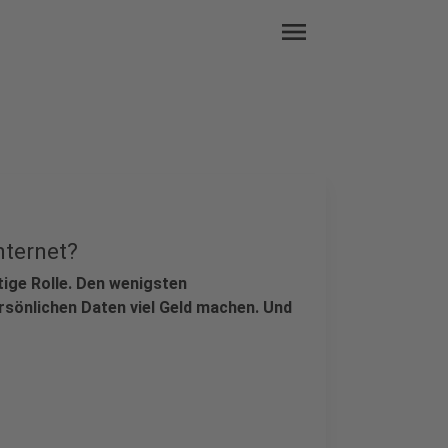
menu
nternet?
tige Rolle. Den wenigsten
rsönlichen Daten viel Geld machen. Und