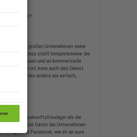
ffen wurden?
tiv einfach, bei großen Unternehmen seine
 zu löschen. Dazu stellt beispielsweise die
leicht anzupassen und an kommerzielle
 umständlich ist, kann auch den Dienst
nem aber alles andere als einfach,
rordnungen auskunftsfreudiger als die
darauf hin, welche Daten die Unternehmen
für Google und Facebook, wie ihr an eure