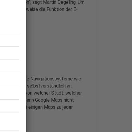
 Kunden haben", sagt Martin Degeling. Um
 ja beispielsweise die Funktion der E-
h wohne?
 nutzen wir alle Navigationssysteme wie
er Standort selbstverständlich an
schnell klar, von welcher Stadt, welcher
ht. Und auch wenn Google Maps nicht
intergrund bei einigen Maps zu jeder
t werden.