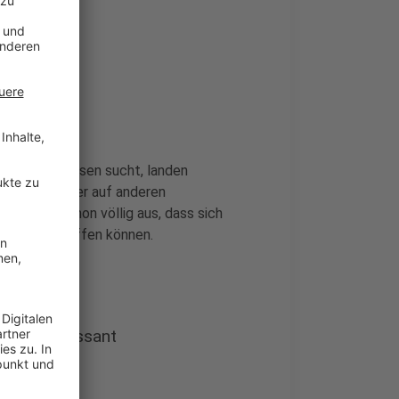
?
er Marktbörsen sucht, landen
ewsfeed, oder auf anderen
ichen da schon völlig aus, dass sich
eben verschaffen können.
 so interessant