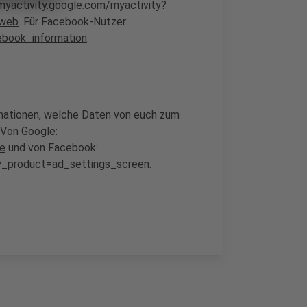
myactivity.google.com/myactivity?
=web
. Für Facebook-Nutzer:
ebook_information
.
rmationen, welche Daten von euch zum
 Von Google:
de
und von Facebook:
y_product=ad_settings_screen
.