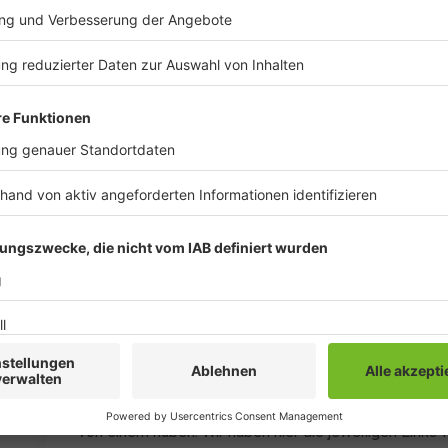
Wo sehe ich, welche Daten von mir abgegri
Anzeige
Es ist derzeit im Vergleich zu den Jahren zuvor rela
Daten einzufordern, zu bearbeiten und natürlich auch
Verbraucherzentrale ein Auskunftsersuchen an, das 
Unternehmen zu versenden ist. Wem das allerdings zu
selbstauskunft.net
nutzen. Unternehmen machen es ei
tatsächlich an seine Daten zu kommen.
Anzeige
Einige Portale sind seit der neuen EU-Datenschutzve
Jahre zuvor. Sie weisen nämlich - zwar versteckt - 
von einem haben. Wir haben hier die jeweiligen Links 