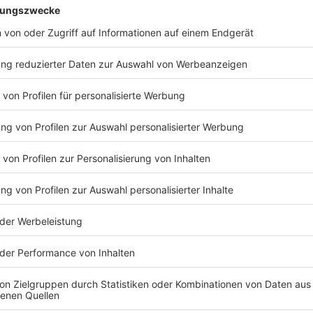
verkraftbar, solange sie denn dann genug Daten vom
mit den Kunden einfach im Kontakt zu bleiben, gibt es
Mail-Newsletter.
Anzeige
Warum wissen manche Unternehmen, wo ic
Anzeige
Auch das ist relativ simpel zu beantworten. Zumeist
Google Maps auf unseren Smartphones. Dort wird uns
Google weitergegeben. So ist dann nach einiger Zeit 
Straße aus, ein jeder sich seine Ziele zusammensuc
eingeschaltet ist, so sagt der Degeling, würden im H
halben Stunde Standortaktualisierungen durchgeführ
Anzeige