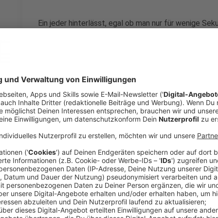
Ein jeder hinterlässt, egal ob man nur für wenige Sek
achtet, so sicher wie möglich zu surfen, digitale Fu
vom Horst-Götz-Institut für IT-Sicherheit an der Ruh
was denn so mit unseren Daten passiert.
Anzeige
Wo landen die Daten und viele gibts im Inte
Anzeige
"Überall und sehr viele", ist die ernüchternde Antwor
nicht auf unseren Smartphones oder Laptops, sondern
Frankfurt oder den USA. Da werden sie zusammengef
festgestellt, mit welchem Gerät man gerade herumsu
durch Social-Media-Plattformen, wird die persönlich