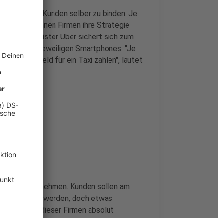
mehr an den Kunden selber zu binden. Je
to besser können Firmen ihre Strategie
: Der Dienstleister Uber sichert sich zum
kkustand der jeweiligen Smartphones. "Je
Menschen, Geld für ein Taxi zahlen", lautet
zukommen.
ben der Unternehmen. Kunden sollen am
azu gedrängt werden, doch etwas
 die meisten dieser Firmen absolut