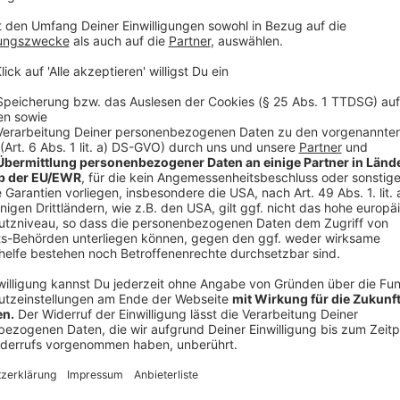
Es geht vor allem darum, sich als Unternehmen noch 
persönlicher, je genauer die Datenbeschreibung, des
anpassen. Ein Beispiel liefert der IT-Experte mal mit
Beispiel die Infos von seinern Nutzern über deren A
geringer der Akkustand, desto bereitwilliger sind die 
die Analyse von Uber.
Anzeige
Es ist alles andere als einfach, an seine Daten heran
Anzeige
Die persönliche Werbung ist ein langfristiges Vorha
liebsten ewig gebunden werden und immer wieder d
einzukaufen. "Ein Kundenrabatt von zehn Euro ist für