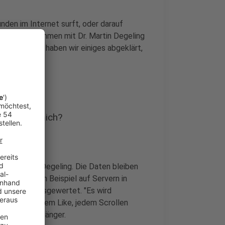
unden im Internet surft, oder darauf
ßspuren. Zusammen mit Dr. Martin Degeling
runi Bochum, haben wir einiges abgeklärt,
rnet über mich?
t von Martin Degeling. Die Daten bleiben
 landen zum Beispiel auf Servern in
asst und ausgewertet. "Es wird
rft". Mit jedem Like, jedem Scrollen
e Datenspur länger.