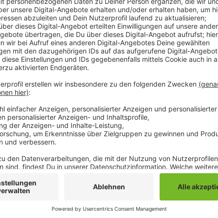
Eigentlich sollten die Benachrichtigungen für die 
Woche zugestellt werden. Ein Passant hatte gemelde
des Math.-Nat.-Gymnasiums möglicherweise Wahlunte
Container wurden darauf mit Hilfe der mags sichergest
tauchten dann die rund 600 Wahlbenachrichtigungen 
bestimmt. Die Stadt prüft jetzt mögliche rechtliche 
Ende der Woche zugestellt werden können ist aber no
zum 22. August keine Benachrichtigug erhalten halt 
Anzeige