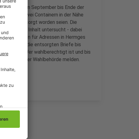
Kommunalwahl im September bis Ende der
t, dass in zwei Containern in der Nähe
rlagen entsorgt worden seien. Die
ellt und ihr Inhalt untersucht - dabei
auf. Sie waren für Adressen in Hermges
Schritte; ob die entsorgten Briefe bis
ch unklar. Wer wahlberechtigt ist und bis
soll sich bei der Wahlbehörde melden.