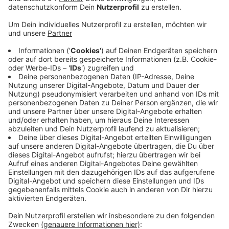
Veröffentlicht: Dienstag, 17.08.2021 13:49
Anzeige
In den Sommerferien kommen die Bautrupps der Stadt
- und sie haben in den 6 Wochen wieder Millionen
verbaut, um die Schulen auf Vordermann zu bringen. In
Wickrath oder an der Schulstraße haben die
Grundschulen neue Toiletten - genau wie das
Gymnasium am Geroweiher - und die Hans Jonas-
Gesamtschule. Die Grundschule Pesch und die
Annaschule haben Räume für die Mittagsbetreuung
bekommen. Und: an der Gesamtschule Espenstraße
und im Mat-Nat sind Räume umgebaut worden.
Außerdem sind Fenster repariert worden - damit zum
Schutz vor Corona besser gelüftet werden kann.