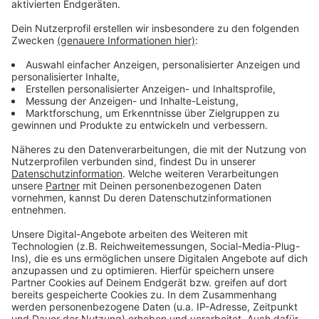
Es gibt diese Dinge im Leben, die können uns zur
Weißglut treiben. Bahnstreiks. Plötzlicher Schneefall.
Eiskratzen am frühen Morgen. Leute, die nicht
Autofahren können. Menschen, die seltsame Wörter
benutzen. Wo andere sich vor Verzweiflung das
Gesicht bis zum Bauchnabel ziehen oder ihren Kopf
gegen die Wand hauen wollen, geht in eben diesem
Kopf von Laura Potting ein Karussell los. Irgendwo
zwischen wirren Gedanken und scharfer
Alltagsbeobachtung. Ein bisschen ausgeflippt,
meistens bunt und nie ganz ernst gemeint.
Anzeige