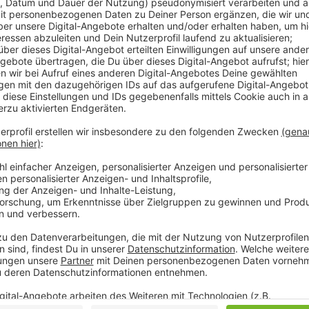
Der ADAC Nordrhein rechnet vor allem heute Nachmitt
- unter anderem auf der A61. In vielen Bundesländern
Herbstferien, so ADAC-Sprecher Thomas Müther:
Anzeige
Thoma Müther - ADAC Nordrhein
Thoma Müther - ADAC Nordrhein
Anzeige
Der ADAC rechnet vor allem heute Nachmittag mit 
Region. Wer kann, sollte sich deshalb am besten e