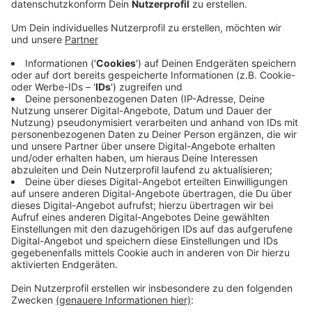
Veröffentlicht:
Freitag, 25.03.2022 06:50
Anzeige
So hat die Stadtbibliothek rund 1.250 virtuelle
Wörterbücher "Deutsch als Fremdsprache"
angeschafft und dem Kommunalen
Integrationszentrum zur Verfügung gestellt. Mit den
visuellen Wörterbüchern sollen die Flüchtlinge auf
einfache Art und Weise die ersten Wörter zum
Verständigen lernen, sagt Bildungs-Dezernentin
Christiane Schüßler. Die visuellen Wörterbücher sollen
dabei eine Art Willkommensgeschenk an die
Flüchtlinge sein, so Schüßler. Finanziert wurden die
Wörterbücher von der Elfriede-Bürble-Stiftung.
Anzeige