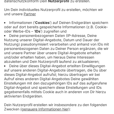
Anzeige
Das meldet die Deutsche Presseagentur - und bezieht
sich dabei auf einen Bericht der Bild. Weshalb gegen
die 25-jährige Erzieherin ermittelt worden war, ist nicht
bekannt. Weiter unklar bleibt auch die Todesursache
des Viersener Kita-Kindes. Laut der "Bild" habe die
Obduktion Verletzungen an Hals und Brust
festgestellt. Die Dreijährige war Ende April mit
Atemstillstand aus einer Kita in ein Krankenhaus
gebracht worden. Dort starb das Kind wenige Tage
später. Die Tatverdächtige sitzt wegen
Mordverdachts in Untersuchungshaft.
Anzeige