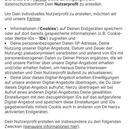
Die Städtevereinigung Wickrath, Rheydt und
Mönchengladbach feiert 50 jähriges Jubiläum, die
Theaterehe Mönchengladbach Rheydt wird 75 Jahre
und Borussia Mönchengladbach sogar 125 Jahre. Im
Sparkassenpark gibt es 2025 nicht nur zahlreiche
Konzerte, im August findet dort auch die Hockey-
Europameisterschaft statt. Das "Move & Groove"-
Fest soll nach der Premiere im vergangenen Jahr vom
Rheydter Marktplatz in den Hugo-Junkers-Park
umziehen und nur noch an einem Tag stattfinden. Laut
MGMG sei das Parkgelände besser geeignet für das
Ausprobieren von Spportarten als die gepflasterte
Fläche auf dem Marktplatz. Außerdem wird
Mönchengladbach Austragungsort des
Bundeschützenfestes, das am 3.
Septemberwochenende stattfinden wird.