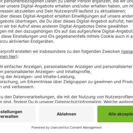
Sie haben sich deshalb schon an die Stadt und den N
Petition gestartet. Der Verband hat uns die Problem
Frühjahr war das regenreichste seit Beginn der Aufze
sehr nassen aber recht warmem Sommer. An vielen St
Regen aber nicht mehr komplett versickern - zurück
perfekte Lebensbedingungen für Mücken. Das hat i
explosionsartigen Vermehrung geführt, so der Niersv
vermutet habe die Mückenplage nichts mit dem Hoch
denn das entleere sich nach Starkregen in der Regel 
das Problem gibt es laut Niersverband aber nicht. D
wegen der Umweltbelastung keine Option und würde
Brutmöglichkeiten in unserer Stadt auch nicht viel br
Anzeige