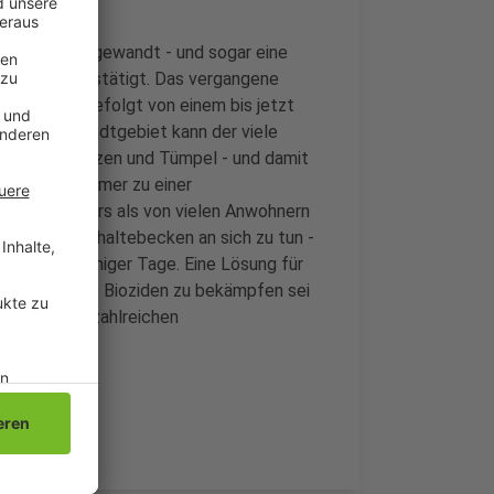
iersverband gewandt - und sogar eine
atik jetzt bestätigt. Das vergangene
ichnungen, gefolgt von einem bis jetzt
ellen im Stadtgebiet kann der viele
 bleiben Pfützen und Tümpel - und damit
n diesem Sommer zu einer
erband. Anders als von vielen Anwohnern
wasserrückhaltebecken an sich zu tun -
innerhalb weniger Tage. Eine Lösung für
ie Mücken mit Bioziden zu bekämpfen sei
 wegen der zahlreichen
ingen.