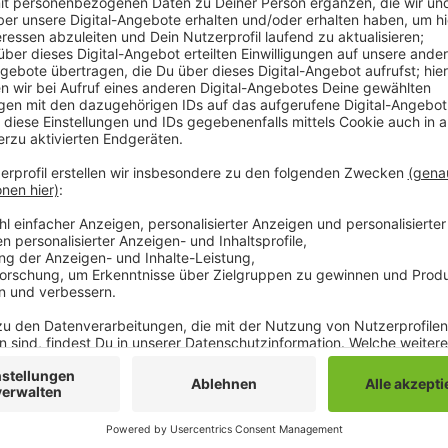
Das zeigt eine Interaktive-Lagebild-Karte der Berlin
vier Mönchengladbacher Kliniken noch viele freie Kap
Mönchengladbach sowohl im Bereich der Standardinte
Spezialbetten mit Beatmungsgeräten. Etwas schlecht
Nachbarregionen aus. In Heinsberg, Erkelenz, Greve
Krankenhäuser erste Engpässe oder sind ausgelastet
Intensiv-Plätze vorhanden sein, um alle schweren Fäl
um über die Lockerung von Ausgangsbeschränkungen
können Krankheitsfälle allerdings auch sehr schnell 
Intensivbetten zwar gut, aber kein Grund die Gefahr 
Die Lagebild-Karte gibt es
hier
.
Anzeige