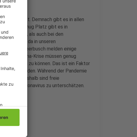
er Morgenpost. Demnach gibt es in allen
azitäten. Genug Platz gibt es in
nsivbetten, als auch bei den
er sieht es da in unseren
nbroich und Meerbusch melden einige
. In der Corona-Krise müssen genug
le behandeln zu können. Das ist ein Faktor
 zu entscheiden. Während der Pandemie
zunehmen. Deshalb sind freie
durch das Coronavirus zu unterschätzen.