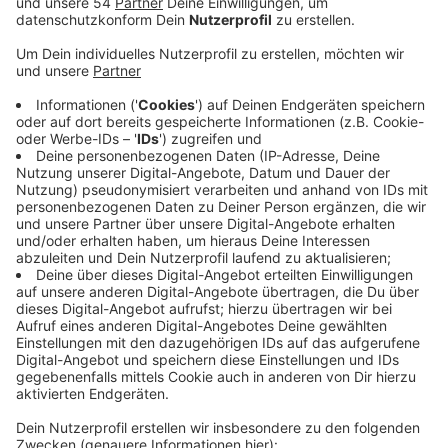
Anzeige
Bei der Umfrage wurden Einzelhändler in NRW gebeten
eine Bilanz zum letzten Geschäftsjahr zu ziehen. Bei
der Umfrage berichteten über ein Drittel der
Einzelhändler von geringeren Umsätzen im Vergleich
zum Vorjahr. Allerdings berichtete ein anderes Drittel
von höheren Umsätzen im Jahr 2023. Mit Ausnahme
des Premium-Sortiments hätte sich die
Konsumzurückhaltung durch das ganze Jahr bis ins
Weihnachtsgeschäft gezogen. Zwei Drittel der
Einzelhändler gaben der aktuellen politischen Lage die
Hauptschuld an der Kauf-Zurückhaltung. In diesem
Jahr rechnen nur 16 Prozent mit einem besseren
Geschäftsjahr und rund die Hälfte der Einzelhändler
mit einem gleichbleibenden Geschäftsjahr.