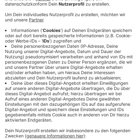
Anzeige
Mönchengladbach liegt auf Platz 13 und damit im
oberen Drittel. Die Anzahl der Blitzer wurde im
Verhältnis zur vorhandenen Straßenfläche bewertet.
Mit 21,9 Blitzern pro Tag liegt Mönchengladbach zwar
ungefähr im bundesweiten Schnitt - das aber bei
weniger Straßenfläche. Den Großteil der Blitzer bei uns
bilden feste Blitzer - mobile gibt es im Vergleich nur
wenige. Im letzten Jahr hat die Stadt durch Blitzer
auch deutlich mehr eingenommen, weil die Bußgelder
gestiegen sind. Schon in der ersten Jahreshälfte 2022
hatte die Stadt über eine Million Euro dadurch
eingenommen. Besonders die Blitzer an der Garten-, an
der Aachener und an der Bismarckstraße Ecke
Steinmetzstraße generieren viele Einnahmen.
Anzeige