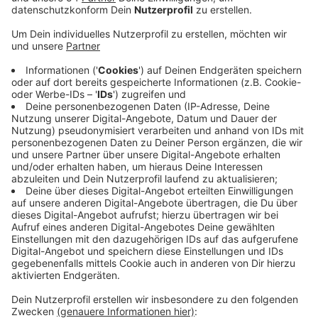
Anzeige
Viele Betriebe schätzen ihre Lage besser ein als noch
im Herbst. Ein Drittel bewertet die Geschäftslage mit
„gut“, etwa die Hälfte mit „befriedigend“ und 18
Prozent mit „schlecht“. Der Blick in die Zukunft ist
auch etwas positiver als im letzten Jahr, trotzdem
gehen die meisten Unternehmen aber immer noch
davon aus, dass sich die Geschäftslage
verschlechtert. Gründe sind weiterhin der Krieg in der
Ukraine, die Energiekrise und die hohe Inflationsrate.
Die Unternehmen suchen aber auch nach Lösungen
und passen sich an. Viele Betriebe würden Energie
einsparen und auch in die Energieeffizienz investieren,
sagt die IHK.