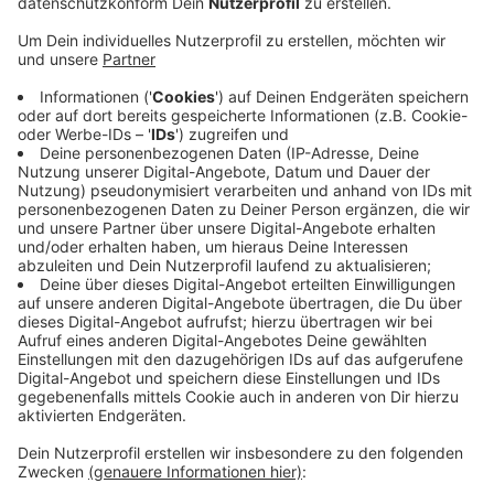
Veröffentlicht:
Freitag, 29.05.2020 14:40
Anzeige
Mit dem Geld sollen kleine Verschönerungen in den
Stadtteilen gefördert werden. So sind in Hardt neue
Bänke an der Sankt-Nikolaus-Kapelle vorgesehen.
Lürrip soll durch ein Urban-Gardening-Projekt der
Anwohner grüner werden - und in Schelsen wird der
Platz an der Gereon-straße verschönert. Viele weitere
kleine Projekte sind in den sogenannten Masterplänen
für die Stadtbezirke festgelegt. Die Verwaltung will
damit die äußeren Bezirke stärken.
Anzeige